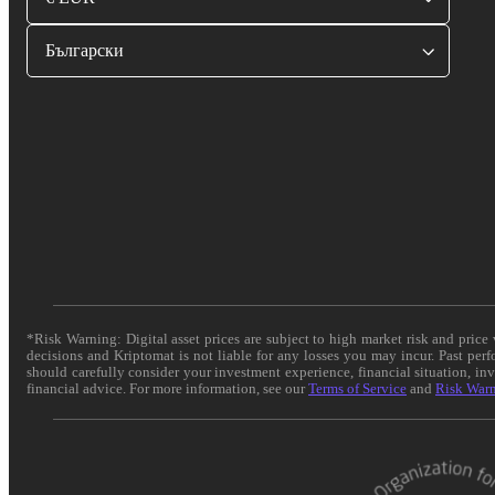
Български
*Risk Warning: Digital asset prices are subject to high market risk and pric
decisions and Kriptomat is not liable for any losses you may incur. Past per
should carefully consider your investment experience, financial situation, in
financial advice. For more information, see our
Terms of Service
and
Risk War