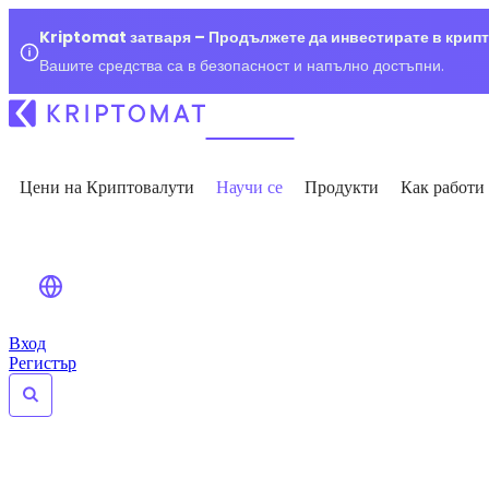
Kriptomat затваря – Продължете да инвестирате в крип
Вашите средства са в безопасност и напълно достъпни.
Цени на Криптовалути
Научи се
Продукти
Как работи
Вход
Регистър