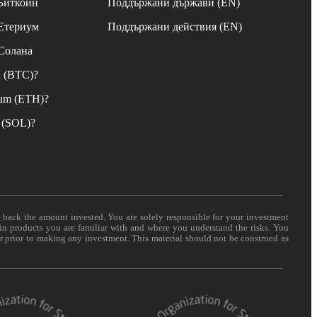
 Биткойн
Поддържани държави (EN)
 Етериум
Поддържани действия (EN)
 Солана
n (BTC)?
eum (ETH)?
 (SOL)?
t back the amount invested. You are solely responsible for your investment
 in products you are familiar with and where you understand the risks. You
er prior to making any investment. This material should not be construed as