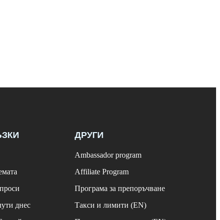
ЪЗКИ
ДРУГИ
Ambassador program
емата
Affiliate Program
ъпроси
Програма за препоръчване
лути днес
Такси и лимити (EN)