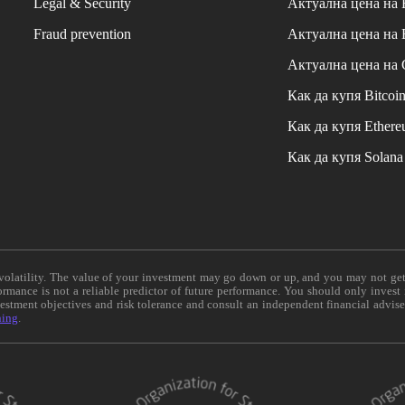
Legal & Security
Актуална цена на
Fraud prevention
Актуална цена на
Актуална цена на
Как да купя Bitcoi
Как да купя Ether
Как да купя Solana
e volatility. The value of your investment may go down or up, and you may not ge
formance is not a reliable predictor of future performance. You should only invest
vestment objectives and risk tolerance and consult an independent financial advis
ning
.