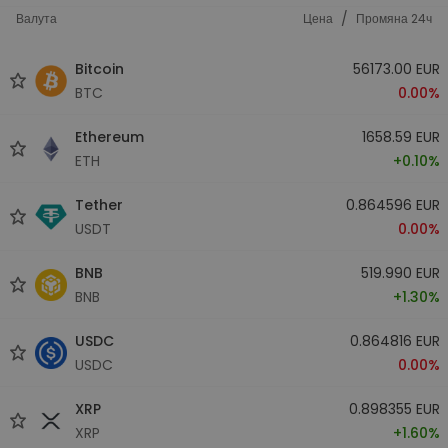
/
Валута
Цена
Промяна 24ч
Bitcoin
56173.00 EUR
BTC
0.00%
Ethereum
1658.59 EUR
ETH
+0.10%
Tether
0.864596 EUR
USDT
0.00%
BNB
519.990 EUR
BNB
+1.30%
USDC
0.864816 EUR
USDC
0.00%
XRP
0.898355 EUR
XRP
+1.60%