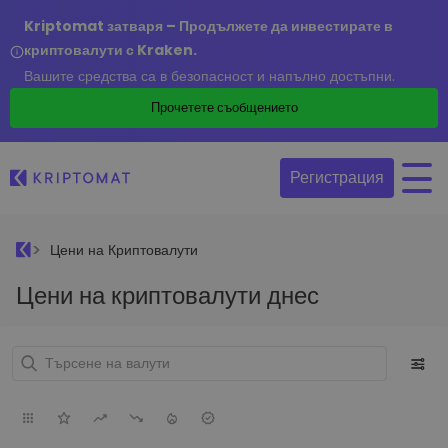
Kriptomat затваря – Продължете да инвестирате в
криптовалути с Kraken.
Вашите средства са в безопасност и напълно достъпни.
Прочетете съобщението
Регистрация
Цени на Криптовалути
Цени на криптовалути днес