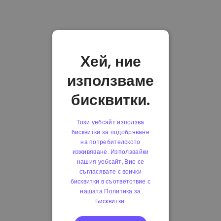
Хей, ние
използваме
бисквитки.
Този уебсайт използва
бисквитки за подобряване
на потребителското
изживяване. Използвайки
нашия уебсайт, Вие се
съгласявате с всички
бисквитки в съответствие с
нашата Политика за
Бисквитки.