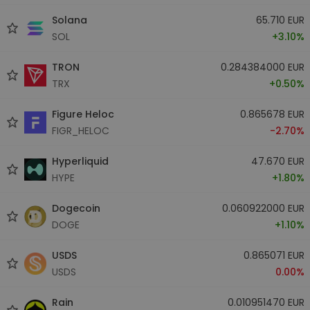
Solana
65.710 EUR
SOL
+3.10%
TRON
0.284384000 EUR
TRX
+0.50%
Figure Heloc
0.865678 EUR
FIGR_HELOC
-2.70%
Hyperliquid
47.670 EUR
HYPE
+1.80%
Dogecoin
0.060922000 EUR
DOGE
+1.10%
USDS
0.865071 EUR
USDS
0.00%
Rain
0.010951470 EUR