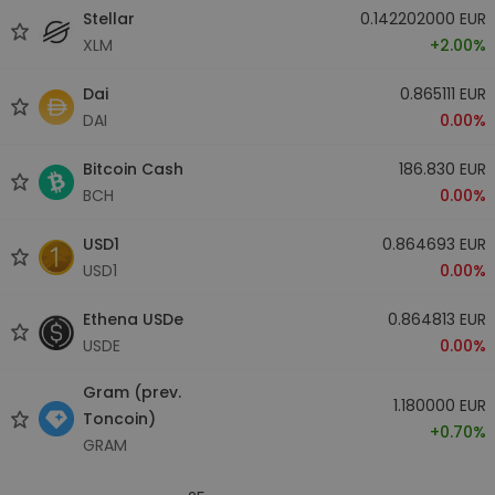
Stellar
0.142202000 EUR
XLM
+2.00%
Dai
0.865111 EUR
DAI
0.00%
Bitcoin Cash
186.830 EUR
BCH
0.00%
USD1
0.864693 EUR
USD1
0.00%
Ethena USDe
0.864813 EUR
USDE
0.00%
Gram (prev.
1.180000 EUR
Toncoin)
+0.70%
GRAM