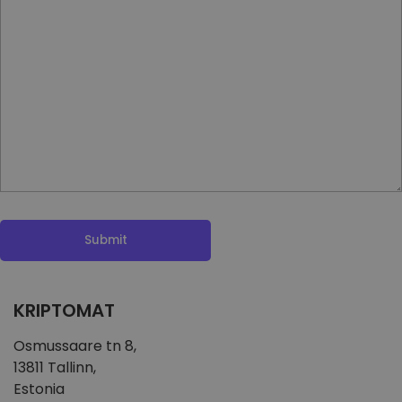
Открийте възможности за инвестиции
Анализ на портфолио
Интелигентни прозрения за оптималнo изпълнение
KRIPTOMAT
Osmussaare tn 8,
13811 Tallinn,
Estonia