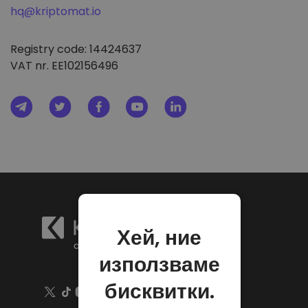
hq@kriptomat.io
Registry code: 14424637
VAT nr. EE102156496
Хей, ние
използваме
бисквитки.