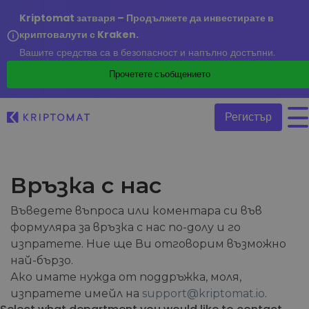
Kriptomat затваря – Продължете да инвестирате в
криптовалути с Kraken.
Вашите средства са в безопасност и напълно достъпни.
/
Прочетете съобщението
Регистър
Всички цени
Връзка с нас
Над 300+ криптовалути
Въведете въпроса или коментара си във
Топ печеливши & губещи
формуляра за връзка с нас по-долу и го
Намерете възможности за инвестиране
Купуване и продаване на криптовалута
изпратете. Ние ще Ви отговорим възможно
Купете 300+ криптовалути
Наскоро добавени
най-бързо.
Последно добавени токени в Kriptomat
Ако имате нужда от поддръжка, моля,
Размяна на криптовалута
Над 1 000 опции за двойки
изпратете имейл на
support@kriptomat.io
.
Ако бях купил за 100 €…