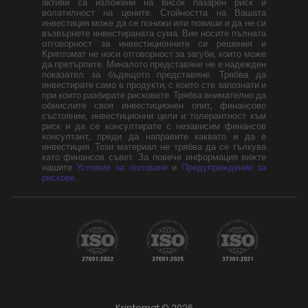
активи са изложени на висок пазарен риск и
волатилност на цените. Стойността на Вашата
инвестиция може да се понижи или повиши и да не си
възвърнете инвестираната сума. Вие носите пълната
отговорност за инвестиционните си решения и
Криптомат не носи отговорност за загуби, които може
да претърпите. Миналото представяне не е надежден
показател за бъдещото представяне. Трябва да
инвестирате само в продукти, с които сте запознати и
при които разбирате рисковете. Трябва внимателно да
обмислите своя инвестиционен опит, финансово
състояние, инвестиционни цели и толерантност към
риск и да се консултирате с независим финансов
консултант, преди да направите каквато и да е
инвестиция. Този материал не трябва да се тълкува
като финансов съвет. За повече информация вижте
нашите
Условия за ползване
и
Предупреждение за
рискове
.
Kriptomat © 2026