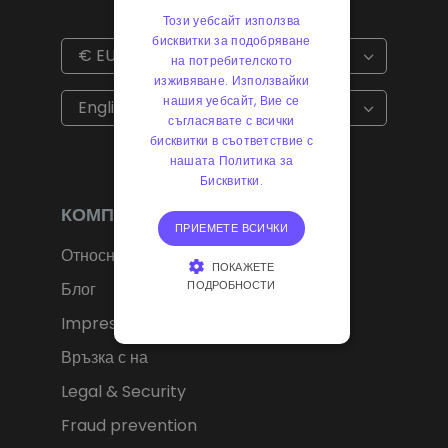
Този уебсайт използва
бисквитки за подобряване
€
EUR
на потребителското
изживяване. Използвайки
€
EUR
kr
SEK
нашия уебсайт, Вие се
English
съгласявате с всички
$
USD
fr.
CHF
бисквитки в съответствие с
нашата Политика за
лв.
BGN
kr
NOK
Бисквитки.
Kč
CZK
L
RON
КОМПАНИЯ
ft
HUF
kr.
DKK
ПРИЕМЕТЕ ВСИЧКИ
Относно
zł
PLN
ПОКАЖЕТЕ
ПОДРОБНОСТИ
Блог
Impressum
СТРОГО НЕОБХОДИМО
Връзка с на
ЕФЕКТИВНОСТ
Legal & Security
ТАРГЕТИРАНЕ
Fraud prevention
ФУНКЦИОНАЛНОСТ