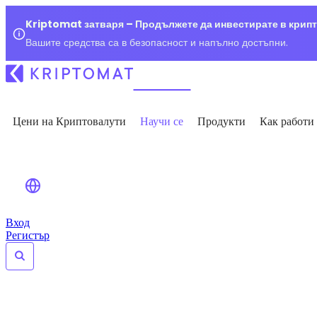
Kriptomat затваря – Продължете да инвестирате в крип
Вашите средства са в безопасност и напълно достъпни.
Цени на Криптовалути
Научи се
Продукти
Как работи
Вход
Регистър