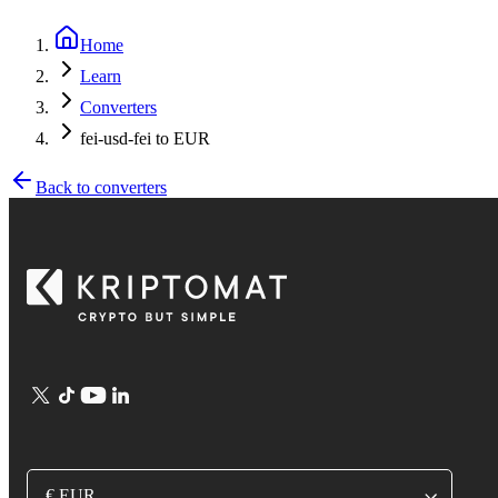
Home
Learn
Converters
fei-usd-fei to EUR
Back to converters
€ EUR