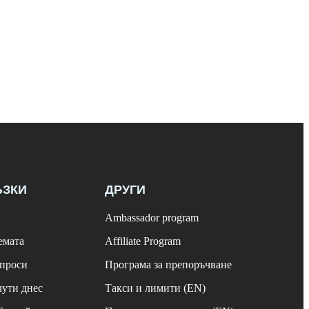
ЪЗКИ
ДРУГИ
Ambassador program
емата
Affiliate Program
ъпроси
Програма за препоръчване
лути днес
Такси и лимити (EN)