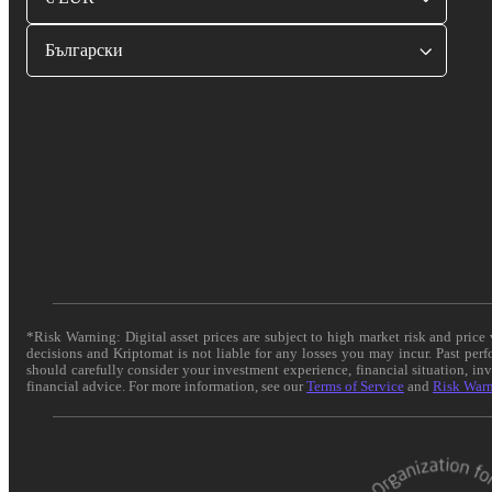
Български
*Risk Warning: Digital asset prices are subject to high market risk and pric
decisions and Kriptomat is not liable for any losses you may incur. Past per
should carefully consider your investment experience, financial situation, in
financial advice. For more information, see our
Terms of Service
and
Risk War