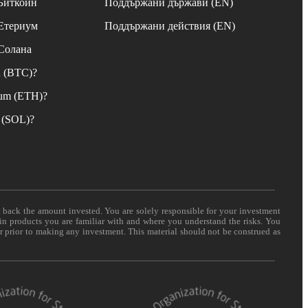
 Биткойн
Поддържани държави (EN)
 Етериум
Поддържани действия (EN)
 Солана
n (BTC)?
eum (ETH)?
 (SOL)?
t back the amount invested. You are solely responsible for your investment
 in products you are familiar with and where you understand the risks. You
er prior to making any investment. This material should not be construed as