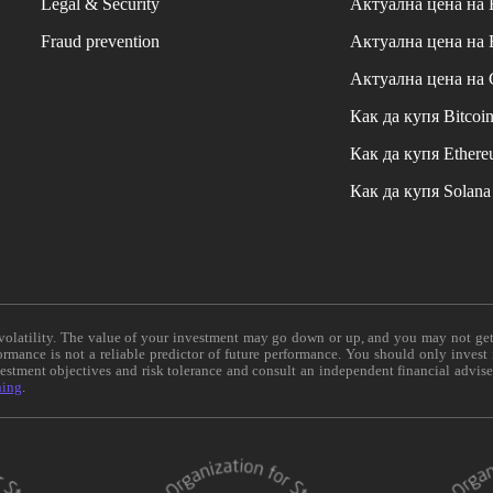
Legal & Security
Актуална цена на
Fraud prevention
Актуална цена на
Актуална цена на
Как да купя Bitcoi
Как да купя Ether
Как да купя Solana
e volatility. The value of your investment may go down or up, and you may not ge
formance is not a reliable predictor of future performance. You should only invest
vestment objectives and risk tolerance and consult an independent financial advis
ning
.