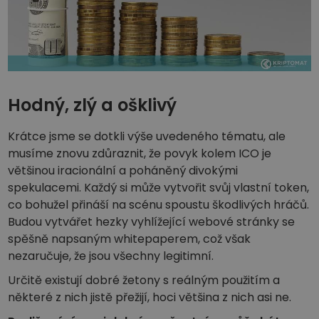
Hodný, zlý a ošklivý
Krátce jsme se dotkli výše uvedeného tématu, ale
musíme znovu zdůraznit, že povyk kolem ICO je
většinou iracionální a poháněný divokými
spekulacemi. Každý si může vytvořit svůj vlastní token,
co bohužel přináší na scénu spoustu škodlivých hráčů.
Budou vytvářet hezky vyhlížející webové stránky se
spěšně napsaným whitepaperem, což však
nezaručuje, že jsou všechny legitimní.
Určitě existují dobré žetony s reálným použitím a
některé z nich jistě přežijí, hoci většina z nich asi ne.