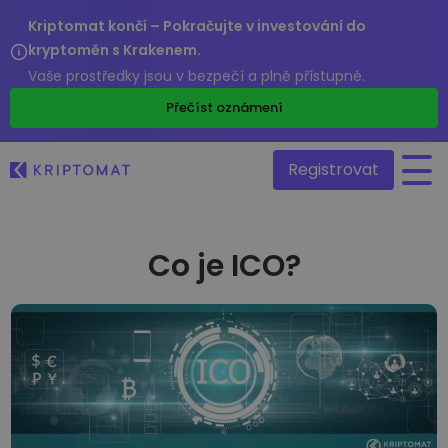
Kriptomat končí – Pokračujte v investování do
kryptoměn s Krakenem.
Vaše prostředky jsou v bezpečí a plně přístupné.
/
Přečíst oznámení
Registrovat
Co je ICO?
Všechny ceny
Přes 300 kryptoměn
Hlavní vítězové a poražení
Najděte investiční příležitosti
Kupte a prodejte krypto
Kupujte přes 300 kryptoměn
Nedávno přidané
Nově přidané tokeny na Kriptomat
Směňte krypto
Přes 1000 párových možností
Kdybych koupil/a v hodnotě 100 €…