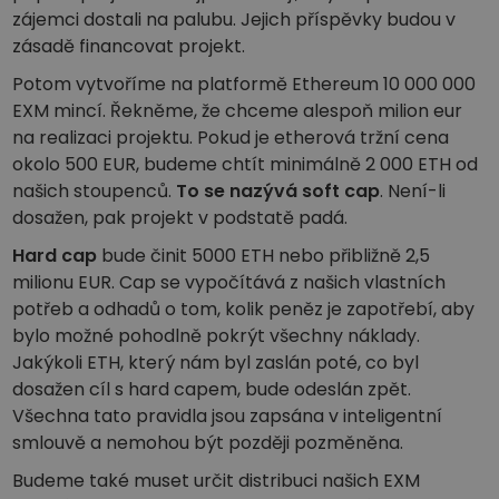
zájemci dostali na palubu. Jejich příspěvky budou v
zásadě financovat projekt.
Potom vytvoříme na platformě Ethereum 10 000 000
EXM mincí. Řekněme, že chceme alespoň milion eur
na realizaci projektu. Pokud je etherová tržní cena
okolo 500 EUR, budeme chtít minimálně 2 000 ETH od
našich stoupenců.
To se nazývá soft cap
. Není-li
dosažen, pak projekt v podstatě padá.
Hard cap
bude činit 5000 ETH nebo přibližně 2,5
milionu EUR. Cap se vypočítává z našich vlastních
potřeb a odhadů o tom, kolik peněz je zapotřebí, aby
bylo možné pohodlně pokrýt všechny náklady.
Jakýkoli ETH, který nám byl zaslán poté, co byl
dosažen cíl s hard capem, bude odeslán zpět.
Všechna tato pravidla jsou zapsána v inteligentní
smlouvě a nemohou být později pozměněna.
Budeme také muset určit distribuci našich EXM