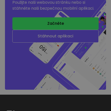
Použijte naši webovou stránku nebo si
stáhněte naši bezpečnou mobilní aplikaci.
Začněte
Stáhnout aplikaci