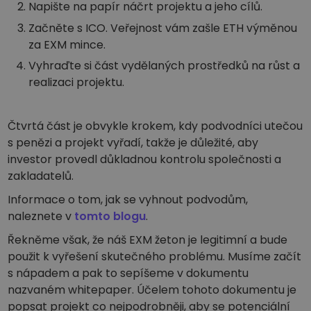
Napište na papír náčrt projektu a jeho cílů.
Začněte s ICO. Veřejnost vám zašle ETH výměnou
za EXM mince.
Vyhraďte si část vydělaných prostředků na růst a
realizaci projektu.
Čtvrtá část je obvykle krokem, kdy podvodníci utečou
s penězi a projekt vyřadí, takže je důležité, aby
investor provedl důkladnou kontrolu společnosti a
zakladatelů.
Informace o tom, jak se vyhnout podvodům,
naleznete v
tomto blogu
.
Řekněme však, že náš EXM žeton je legitimní a bude
použit k vyřešení skutečného problému. Musíme začít
s nápadem a pak to sepíšeme v dokumentu
nazvaném whitepaper. Účelem tohoto dokumentu je
popsat projekt co nejpodrobněji, aby se potenciální