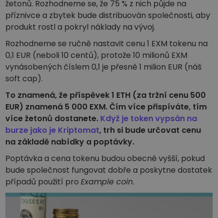
žetonů. Rozhodneme se, že 75 % z nich půjde na
příznivce a zbytek bude distribuován společnosti, aby
produkt rostl a pokryl náklady na vývoj.
Rozhodneme se ručně nastavit cenu 1 EXM tokenu na
0,1 EUR (neboli 10 centů), protože 10 milionů EXM
vynásobených číslem 0,1 je přesně 1 milion EUR (náš
soft cap).
To znamená, že příspěvek 1 ETH (za tržní cenu 500
EUR) znamená 5 000 EXM. Čím více přispíváte, tím
více žetonů dostanete.
Když je token vypsán na
burze jako je Kriptomat
, trh si bude určovat cenu
na základě nabídky a poptávky.
Poptávka a cena tokenu budou obecně vyšší, pokud
bude společnost fungovat dobře a poskytne dostatek
případů použití pro
Example coin
.