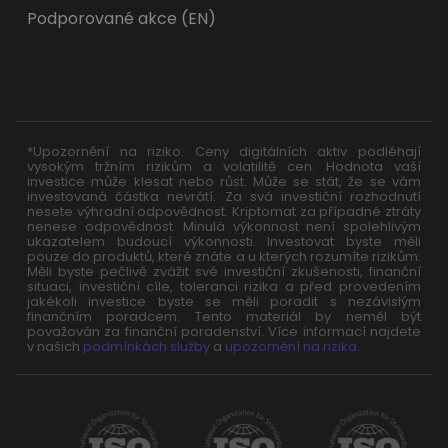
Podporované akce (EN)
*Upozornění na riziko: Ceny digitálních aktiv podléhají
vysokým tržním rizikům a volatilitě cen. Hodnota vaší
investice může klesat nebo růst. Může se stát, že se vám
investovaná částka nevrátí. Za svá investiční rozhodnutí
nesete výhradní odpovědnost. Kriptomat za případné ztráty
nenese odpovědnost. Minulá výkonnost není spolehlivým
ukazatelem budoucí výkonnosti. Investovat byste měli
pouze do produktů, které znáte a u kterých rozumíte rizikům.
Měli byste pečlivě zvážit své investiční zkušenosti, finanční
situaci, investiční cíle, toleranci rizika a před provedením
jakékoli investice byste se měli poradit s nezávislým
finančním poradcem. Tento materiál by neměl být
považován za finanční poradenství. Více informací najdete
v našich
podmínkách služby
a
upozornění na rizika
.