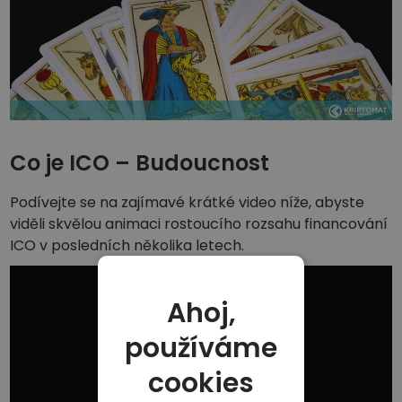
Co je ICO – Budoucnost
Podívejte se na zajímavé krátké video níže, abyste
viděli skvělou animaci rostoucího rozsahu financování
ICO v posledních několika letech.
Ahoj,
používáme
cookies