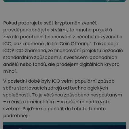
...dnes bych měl/a
Inteligentní portfolia
Chytrý způsob investování do krypta
Kriptomat peněženka
Pokud pozorujete svět kryptoměn zvenčí,
Bezpečná a jednoduchá krypto peněženka
pravděpodobně jste si všimli, že mnoho projektů
získalo počáteční financování z něčeho nazývaného
Průzkumník investic
ICO, což znamená „Initial Coin Offering“. Takže co je
Najdi svou krypto strategii
ICO? ICO znamená, že financování projektu nezačalo
KriptoEarn
standardním způsobem s investicemi obchodních
Získejte za své krypto odměny
andělů nebo fondů, ale prodejem digitálních krypto
mincí.
Trezor
Spořte si krypto pro svou budoucnost
V poslední době byly ICO velmi populární způsob
sběru startovacích zdrojů od technologických
Opakovaný nákup
společností. To je většinou způsobeno nespoutaným
Pravidelné investice („DCA“)
– a často i iracionálním – vzrušením nad krypto
světem. Pojďme se ponořit do tohoto tématu
Upozornění na cenu
Aktualizace cen vašich oblíbených tokenů v reálném čase
podrobněji.
Objevte aktiva