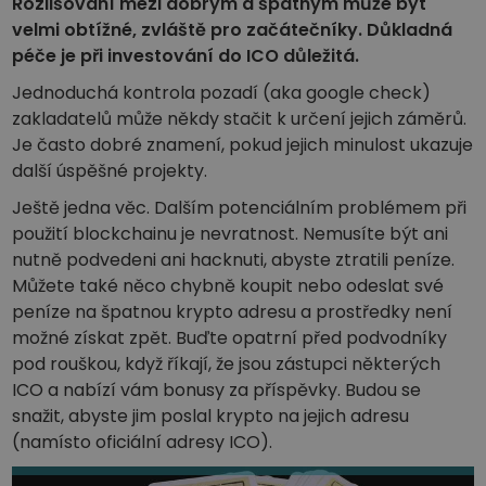
Rozlišování mezi dobrým a špatným může být
velmi obtížné, zvláště pro začátečníky. Důkladná
péče je při investování do ICO důležitá.
Jednoduchá kontrola pozadí (aka google check)
zakladatelů může někdy stačit k určení jejich záměrů.
Je často dobré znamení, pokud jejich minulost ukazuje
další úspěšné projekty.
Ještě jedna věc. Dalším potenciálním problémem při
použití blockchainu je nevratnost. Nemusíte být ani
nutně podvedeni ani hacknuti, abyste ztratili peníze.
Můžete také něco chybně koupit nebo odeslat své
peníze na špatnou krypto adresu a prostředky není
možné získat zpět. Buďte opatrní před podvodníky
pod rouškou, když říkají, že jsou zástupci některých
ICO a nabízí vám bonusy za příspěvky. Budou se
snažit, abyste jim poslal krypto na jejich adresu
(namísto oficiální adresy ICO).