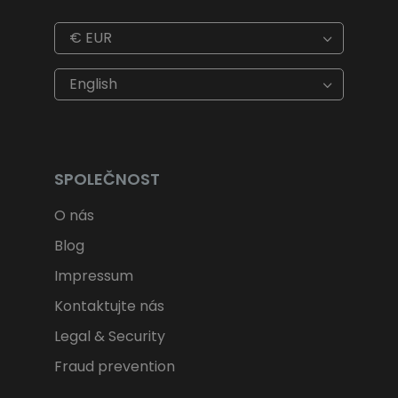
€
EUR
€
EUR
kr
SEK
English
$
USD
fr.
CHF
лв.
BGN
kr
NOK
Kč
CZK
L
RON
SPOLEČNOST
ft
HUF
kr.
DKK
O nás
zł
PLN
Blog
Impressum
Kontaktujte nás
Legal & Security
Fraud prevention