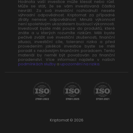
Hodnota vaší investice může klesat nebo růst.
Může se stát, že se vám investovaná částka
nevrátí. Za svá investiční rozhodnutí nesete
výhradní odpovědnost. Kriptomat za případné
ztráty nenese odpovědnost. Minulá výkonnost
není spolehlivým ukazatelem budoucí výkonnosti.
Investovat byste měli pouze do produktů, které
znáte a u kterých rozumíte rizikům. Měli byste
pečlivě zvážit své investiční zkušenosti, finanční
situaci, investiční cíle, toleranci rizika a před
provedením jakékoli investice byste se měli
poradit s nezávislým finančním poradcem. Tento
materiál by neměl být považován za finanční
poradenství. Více informací najdete v našich
podmínkách služby
a
upozornění na rizika
.
Kriptomat © 2026