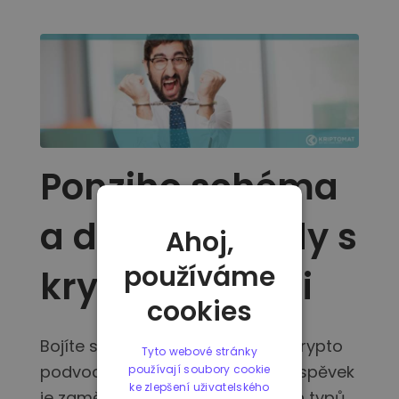
Ponziho schéma
a další podvody s
Ahoj,
používáme
kryptoměnami
cookies
Bojíte se, že jste se stali oběťmi krypto
Tyto webové stránky
podvodu? Tento informativní příspěvek
používají soubory cookie
ke zlepšení uživatelského
je zaměřen na vysvětlení různých typů