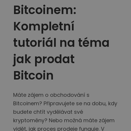
...dnes bych měl/a
Inteligentní portfolia
Bitcoinem:
Chytrý způsob investování do krypta
Kompletní
Kriptomat peněženka
Bezpečná a jednoduchá krypto peněženka
tutoriál na téma
Průzkumník investic
Najdi svou krypto strategii
jak prodat
KriptoEarn
Získejte za své krypto odměny
Bitcoin
Trezor
Spořte si krypto pro svou budoucnost
Opakovaný nákup
Máte zájem o obchodování s
Pravidelné investice („DCA“)
Bitcoinem? Připravujete se na dobu, kdy
Upozornění na cenu
budete chtít vydělávat své
Aktualizace cen vašich oblíbených tokenů v reálném čase
kryptoměny? Nebo možná máte zájem
Objevte aktiva
vidět, jak proces prodeje funguje. V