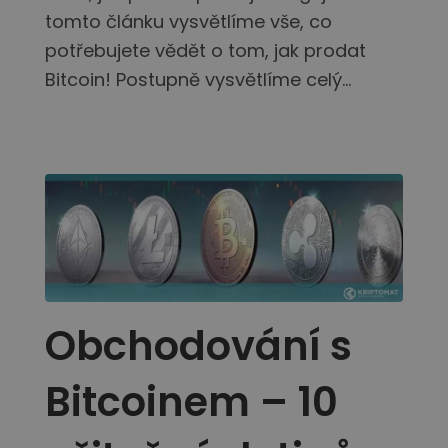
Objevte investiční příležitosti
tomto článku vysvětlíme vše, co
Analýza portfolia
potřebujete vědět o tom, jak prodat
Chytré poznatky pro ideální výkonnost
Bitcoin! Postupně vysvětlíme celý...
Obchodování s
Bitcoinem – 10