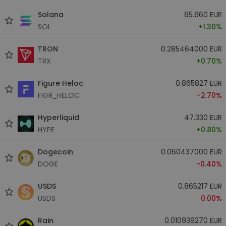
Solana
65.660 EUR
SOL
+1.30%
TRON
0.285464000 EUR
TRX
+0.70%
Figure Heloc
0.865827 EUR
FIGR_HELOC
-2.70%
Hyperliquid
47.330 EUR
HYPE
+0.80%
Dogecoin
0.060437000 EUR
DOGE
-0.40%
USDS
0.865217 EUR
USDS
0.00%
Rain
0.010939270 EUR