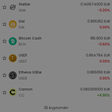
Stellar
0.140674000 EUR
XLM
-0.30%
Dai
0.865352 EUR
DAI
0.00%
Bitcoin Cash
185.900 EUR
BCH
-0.60%
USD1
0.864784 EUR
USD1
0.00%
Ethena USDe
0.865056 EUR
USDE
0.00%
Canton
0.083269000 EUR
CC
+4.90%
25
kryptoměn