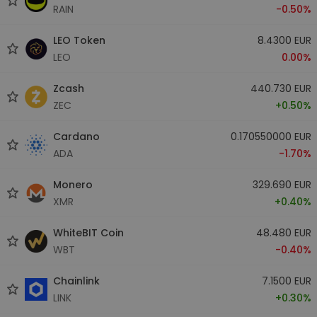
RAIN
-0.50%
LEO Token
8.4300 EUR
LEO
0.00%
Zcash
440.730 EUR
ZEC
+0.50%
Cardano
0.170550000 EUR
ADA
-1.70%
Monero
329.690 EUR
XMR
+0.40%
WhiteBIT Coin
48.480 EUR
WBT
-0.40%
Chainlink
7.1500 EUR
LINK
+0.30%