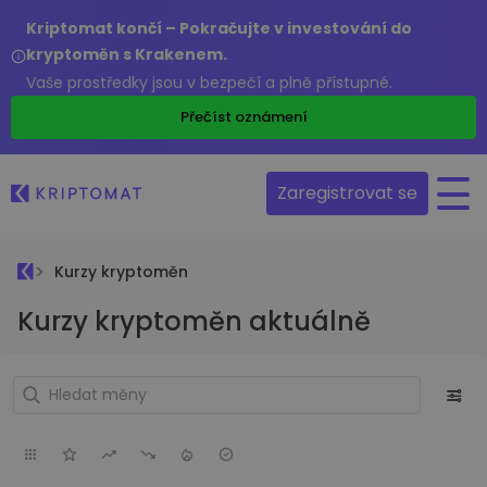
Kriptomat končí – Pokračujte v investování do
kryptoměn s Krakenem.
Vaše prostředky jsou v bezpečí a plně přístupné.
Přečíst oznámení
Zaregistrovat se
Kurzy kryptoměn
Kurzy kryptoměn aktuálně