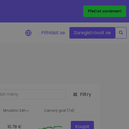
Přečíst oznámení
Přihlásit se
Zaregistrovat se
nění na cenu
ace cen vašich oblíbených
v reálném čase
e aktiva
nvestiční příležitosti
Filtry
a portfolia
oznatky pro ideální
st
Množství 24h
Cenový graf (7d)
Koupit
10.7B €