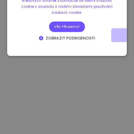
webových stránek souhlasíte se všemi soubory
cookie v souladu s našimi zásadami používání
0.084060000 €
+6.10%
3.3B €
souborů cookie.
VŠE PŘIJMOUT
ZOBRAZIT PODROBNOSTI
NEZBYTNĚ NUTNÉ SOUBORY
VÝKONOVÉ SOUBORY
SOUBORY CÍLENÍ
FUNKČNÍ SOUBORY