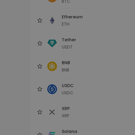
BTC
Průzkumník investic
Najdi svou krypto strategii
Ethereum
ETH
Tether
USDT
BNB
BNB
USDC
USDC
XRP
XRP
Solana