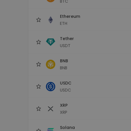
BTC
Průzkumník investic
Najdi svou krypto strategii
Ethereum
ETH
Tether
USDT
BNB
BNB
USDC
USDC
XRP
XRP
Solana