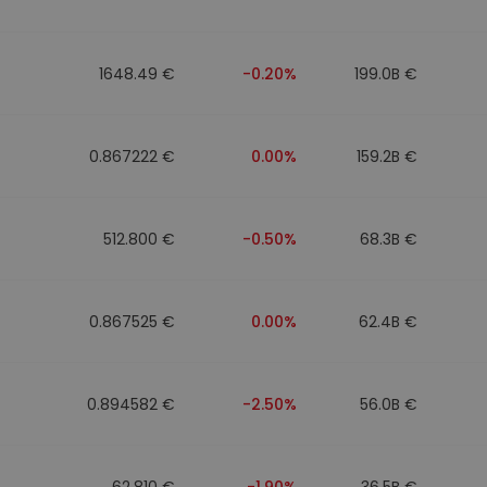
1648.49 €
-0.20%
199.0B €
0.867222 €
0.00%
159.2B €
512.800 €
-0.50%
68.3B €
0.867525 €
0.00%
62.4B €
0.894582 €
-2.50%
56.0B €
62.810 €
-1.90%
36.5B €