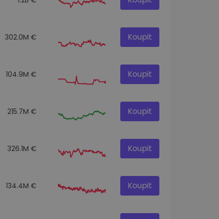
Koupit
302.0M €
Koupit
104.9M €
Koupit
215.7M €
Koupit
326.1M €
Koupit
134.4M €