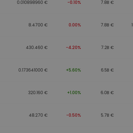
0.010898960 €
-0.10%
7.8B €
8.4700 €
0.00%
7.8B €
430.460 €
-4.20%
7.2B €
0.173641000 €
+5.60%
6.5B €
320.160 €
+1.00%
6.0B €
48.270 €
-0.50%
5.7B €