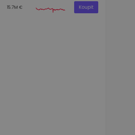
Koupit
15.7M €