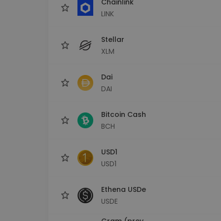
Chainlink
LINK
Stellar
XLM
Dai
DAI
Bitcoin Cash
BCH
USD1
USD1
Ethena USDe
USDE
Gram (prev.