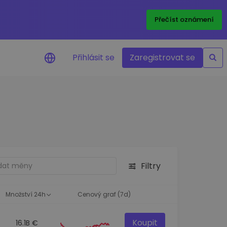
Přečíst oznámení
Přihlásit se
Zaregistrovat se
nění na cenu
ace cen vašich oblíbených
v reálném čase
e aktiva
nvestiční příležitosti
Filtry
a portfolia
oznatky pro ideální
st
Množství 24h
Cenový graf (7d)
Koupit
16.1B €