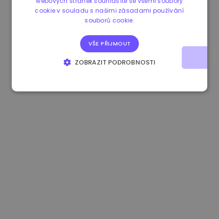
webových stránek souhlasíte se všemi soubory
cookie v souladu s našimi zásadami používání
1.190000 €
-2.10%
3.3B €
souborů cookie.
VŠE PŘIJMOUT
ZOBRAZIT PODROBNOSTI
NEZBYTNĚ NUTNÉ SOUBORY
VÝKONOVÉ SOUBORY
SOUBORY CÍLENÍ
FUNKČNÍ SOUBORY