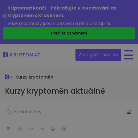
Kriptomat končí – Pokračujte v investování do
kryptoměn s Krakenem.
Vaše prostředky jsou v bezpečí a plně přístupné.
Přečíst oznámení
Zaregistrovat se
Kurzy kryptoměn
Kurzy kryptoměn aktuálně