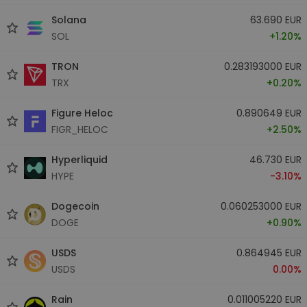
Solana
63.690 EUR
SOL
+1.20%
TRON
0.283193000 EUR
TRX
+0.20%
Figure Heloc
0.890649 EUR
FIGR_HELOC
+2.50%
Hyperliquid
46.730 EUR
HYPE
-3.10%
Dogecoin
0.060253000 EUR
DOGE
+0.90%
USDS
0.864945 EUR
USDS
0.00%
Rain
0.011005220 EUR