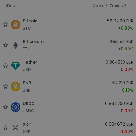
/
Měna
Cena
Změna 24h
Bitcoin
56102.00 EUR
BTC
+0.80%
Ethereum
1655.54 EUR
ETH
+0.50%
Tether
0.864533 EUR
USDT
0.00%
BNB
512.210 EUR
BNB
+0.10%
USDC
0.864730 EUR
USDC
0.00%
XRP
0.884672 EUR
XRP
-1.40%