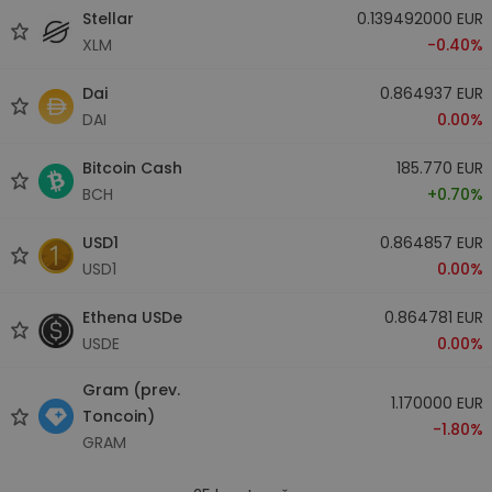
Stellar
0.139492000 EUR
XLM
-0.40%
Dai
0.864937 EUR
DAI
0.00%
Bitcoin Cash
185.770 EUR
BCH
+0.70%
USD1
0.864857 EUR
USD1
0.00%
Ethena USDe
0.864781 EUR
USDE
0.00%
Gram (prev.
1.170000 EUR
Toncoin)
-1.80%
GRAM