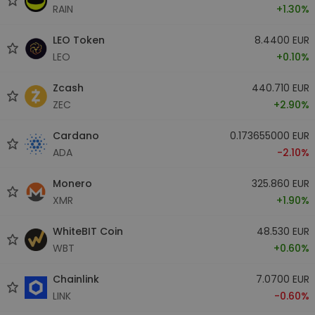
RAIN
+1.30%
LEO Token
8.4400 EUR
LEO
+0.10%
Zcash
440.710 EUR
ZEC
+2.90%
Cardano
0.173655000 EUR
ADA
-2.10%
Monero
325.860 EUR
XMR
+1.90%
WhiteBIT Coin
48.530 EUR
WBT
+0.60%
Chainlink
7.0700 EUR
LINK
-0.60%