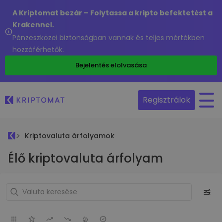
A Kriptomat bezár – Folytassa a kripto befektetést a
Krakennel.
Pénzeszközei biztonságban vannak és teljes mértékben
hozzáférhetők.
Bejelentés elolvasása
Regisztrálok
Kriptovaluta árfolyamok
Élő kriptovaluta árfolyam