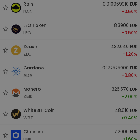
Rain
0.010969910 EUR
RAIN
-0.50%
LEO Token
8.3900 EUR
LEO
-0.50%
Zcash
432.040 EUR
ZEC
-1.20%
Cardano
0.172525000 EUR
ADA
-0.80%
Monero
326.570 EUR
XMR
+2.00%
WhiteBIT Coin
48.610 EUR
WBT
+0.40%
Chainlink
7.2000 EUR
LINK
+1.60%