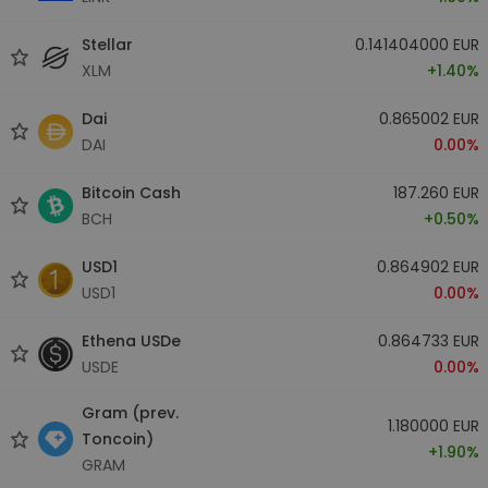
Stellar
0.141404000 EUR
XLM
+1.40%
Dai
0.865002 EUR
DAI
0.00%
Bitcoin Cash
187.260 EUR
BCH
+0.50%
USD1
0.864902 EUR
USD1
0.00%
Ethena USDe
0.864733 EUR
USDE
0.00%
Gram (prev.
1.180000 EUR
Toncoin)
+1.90%
GRAM