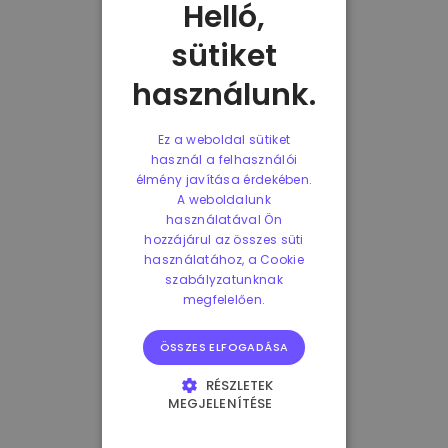
Helló,
sütiket
használunk.
Ez a weboldal sütiket
használ a felhasználói
élmény javítása érdekében.
A weboldalunk
használatával Ön
hozzájárul az összes süti
használatához, a Cookie
szabályzatunknak
megfelelően.
ÖSSZES ELFOGADÁSA
RÉSZLETEK
MEGJELENÍTÉSE
ELENGEDHETETLENÜL