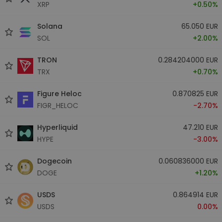
XRP
+0.50%
Solana
65.050 EUR
SOL
+2.00%
TRON
0.284204000 EUR
TRX
+0.70%
Figure Heloc
0.870825 EUR
FIGR_HELOC
-2.70%
Hyperliquid
47.210 EUR
HYPE
-3.00%
Dogecoin
0.060836000 EUR
DOGE
+1.20%
USDS
0.864914 EUR
USDS
0.00%