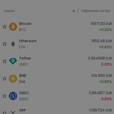
/
Valuta
Ár
Változtatás 24 óra
Bitcoin
56171.00 EUR
BTC
+0.30%
Ethereum
1659.48 EUR
ETH
+0.40%
Tether
0.864588 EUR
USDT
0.00%
BNB
514.960 EUR
BNB
+0.90%
USDC
0.864817 EUR
USDC
0.00%
XRP
0.897124 EUR