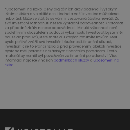
*Upozornění na riziko: Ceny digitálních aktiv podléhají vysokým
tržním rizikům a volatilitě cen. Hodnota vaší investice může klesat
nebo růst. Může se stát, že se vám investovaná částka nevrátí. Za
svá investiční rozhodnutí nesete výhradní odpovědnost. Kriptomat
za případné ztráty nenese odpovědnost. Minulá výkonnost není
spolehlivým ukazatelem budoucí výkonnosti. Investovat byste měli
pouze do produktů, které znáte a u kterých rozumíte rizikům. Měli
byste pečlivě zvážit své investiční zkušenosti, finanční situaci,
investiční cíle, toleranci rizika a před provedením jakékoli investice
byste se měli poradit s nezávislým finančním poradcem. Tento
materiál by neměl být považován za finanční poradenství. Více
informací najdete v našich
podmínkách služby
a
upozornění na
rizika
.