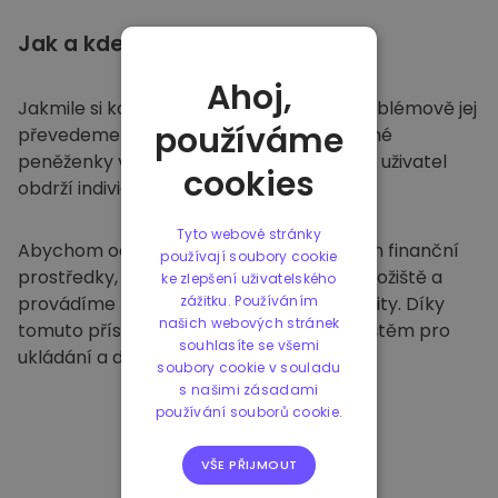
Jak a kde
ukládat
Ahoj,
Jakmile si koupíte na
Kriptomatu
, bezproblémově jej
používáme
převedeme do vaší vyhrazené a bezpečné
peněženky v rámci naší platformy. Každý uživatel
cookies
obdrží individuální peněženku.
Tyto webové stránky
Abychom ochránili naše zákazníky a jejich finanční
používají soubory cookie
prostředky, nabízíme bezpečné offline úložiště a
ke zlepšení uživatelského
provádíme pravidelné bezpečnostní audity. Díky
zážitku. Používáním
našich webových stránek
tomuto přístupu je naše platforma útočištěm pro
souhlasíte se všemi
ukládání a dalších kryptoměn.
soubory cookie v souladu
s našimi zásadami
používání souborů cookie.
VŠE PŘIJMOUT