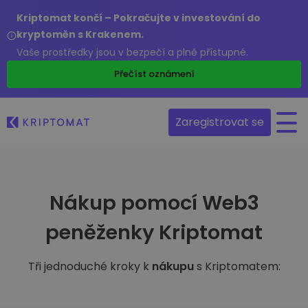
Kriptomat končí – Pokračujte v investování do
kryptoměn s Krakenem.
Vaše prostředky jsou v bezpečí a plně přístupné.
Přečíst oznámení
Zaregistrovat se
Nákup pomocí Web3
peněženky Kriptomat
Tři jednoduché kroky k
nákupu
s Kriptomatem: