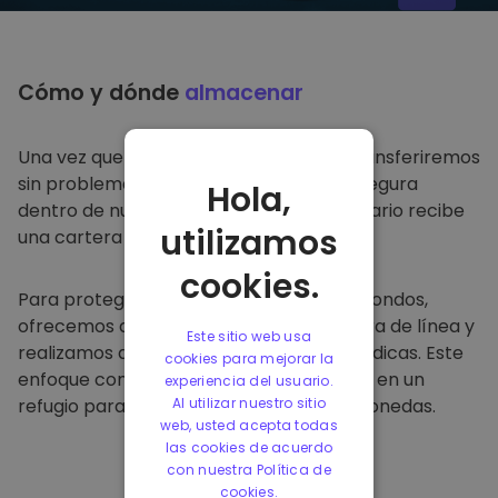
Cómo y dónde
almacenar
Una vez que compre en
Kriptomat
, lo transferiremos
sin problemas a su cartera dedicada y segura
Hola,
dentro de nuestra plataforma. Cada usuario recibe
utilizamos
una cartera individual.
cookies.
Para proteger a nuestros clientes y sus fondos,
ofrecemos almacenamiento seguro fuera de línea y
Este sitio web usa
realizamos auditorías de seguridad periódicas. Este
cookies para mejorar la
enfoque convierte a nuestra plataforma en un
experiencia del usuario.
refugio para almacenar y otras criptomonedas.
Al utilizar nuestro sitio
web, usted acepta todas
las cookies de acuerdo
con nuestra Política de
cookies.