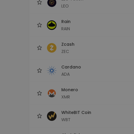
LEO
Rain
RAIN
Zcash
ZEC
Cardano
ADA
Monero
XMR
WhiteBIT Coin
WBT