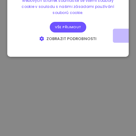
webových stránek souhlasíte se všemi soubory
cookie v souladu s našimi zásadami používání
0.867648 €
0.00%
3.4B €
souborů cookie.
VŠE PŘIJMOUT
ZOBRAZIT PODROBNOSTI
NEZBYTNĚ NUTNÉ SOUBORY
VÝKONOVÉ SOUBORY
SOUBORY CÍLENÍ
FUNKČNÍ SOUBORY