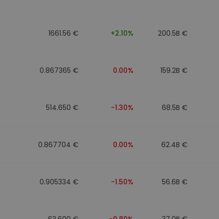
1661.56 €
+2.10%
200.5B €
0.867365 €
0.00%
159.2B €
514.650 €
-1.30%
68.5B €
0.867704 €
0.00%
62.4B €
0.905334 €
-1.50%
56.6B €
63.600 €
-0.80%
37.0B €