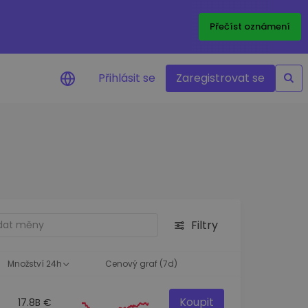
Přečíst oznámení
Přihlásit se
Zaregistrovat se
nění na cenu
ace cen vašich oblíbených
v reálném čase
e aktiva
nvestiční příležitosti
Filtry
a portfolia
oznatky pro ideální
st
Množství 24h
Cenový graf (7d)
Koupit
17.8B €