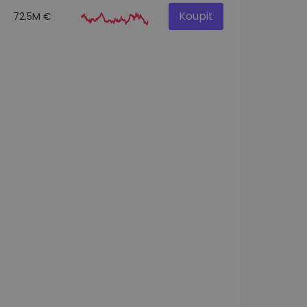
Koupit
72.5M €