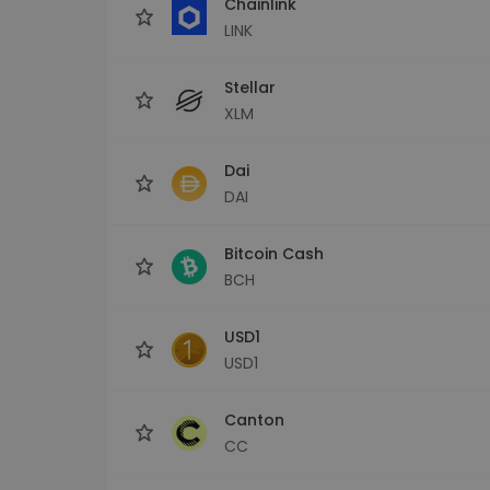
Chainlink
LINK
Stellar
XLM
Dai
DAI
Bitcoin Cash
BCH
USD1
USD1
Canton
CC