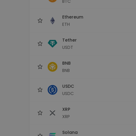
BTC
Průzkumník investic
Najdi svou krypto strategii
Ethereum
ETH
Tether
USDT
BNB
BNB
USDC
USDC
XRP
XRP
Solana