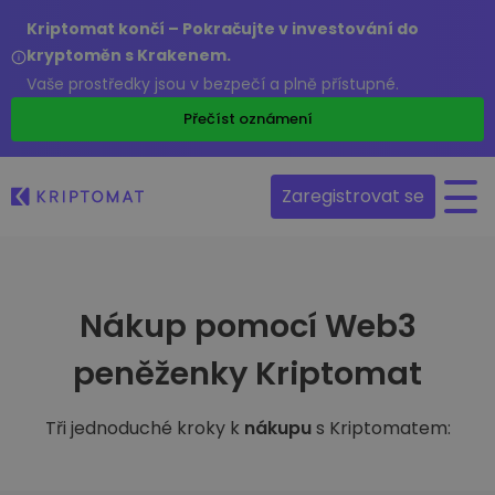
Kriptomat končí – Pokračujte v investování do
kryptoměn s Krakenem.
Vaše prostředky jsou v bezpečí a plně přístupné.
Přečíst oznámení
Zaregistrovat se
Nákup pomocí Web3
peněženky Kriptomat
Tři jednoduché kroky k
nákupu
s Kriptomatem: