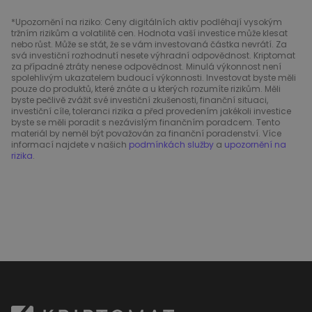
*Upozornění na riziko: Ceny digitálních aktiv podléhají vysokým
tržním rizikům a volatilitě cen. Hodnota vaší investice může klesat
nebo růst. Může se stát, že se vám investovaná částka nevrátí. Za
svá investiční rozhodnutí nesete výhradní odpovědnost. Kriptomat
za případné ztráty nenese odpovědnost. Minulá výkonnost není
spolehlivým ukazatelem budoucí výkonnosti. Investovat byste měli
pouze do produktů, které znáte a u kterých rozumíte rizikům. Měli
byste pečlivě zvážit své investiční zkušenosti, finanční situaci,
investiční cíle, toleranci rizika a před provedením jakékoli investice
byste se měli poradit s nezávislým finančním poradcem. Tento
materiál by neměl být považován za finanční poradenství. Více
informací najdete v našich
podmínkách služby
a
upozornění na
rizika
.