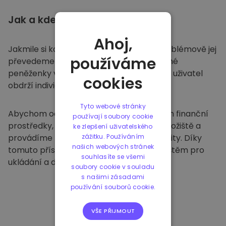
Jak a kde
ukládat
Ahoj,
Jakmile si koupíte na
Kriptomatu
, bezproblémově jej
používáme
převedeme do vaší vyhrazené a bezpečné
peněženky v rámci naší platformy. Každý uživatel
cookies
obdrží individuální peněženku.
Tyto webové stránky
Abychom ochránili naše zákazníky a jejich finanční
používají soubory cookie
prostředky, nabízíme bezpečné offline úložiště a
ke zlepšení uživatelského
provádíme pravidelné bezpečnostní audity. Díky
zážitku. Používáním
našich webových stránek
tomuto přístupu je naše platforma útočištěm pro
souhlasíte se všemi
ukládání a dalších kryptoměn.
soubory cookie v souladu
s našimi zásadami
používání souborů cookie.
VŠE PŘIJMOUT