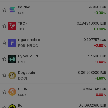
Solana
66.060 EUR
SOL
+3.30%
TRON
0.284340000 EUR
TRX
+0.40%
Figure Heloc
0.897757 EUR
FIGR_HELOC
-2.90%
Hyperliquid
47.600 EUR
HYPE
-1.40%
Dogecoin
0.061708000 EUR
DOGE
+1.80%
USDS
0.864946 EUR
USDS
0.00%
Rain
0.010932090 EUR