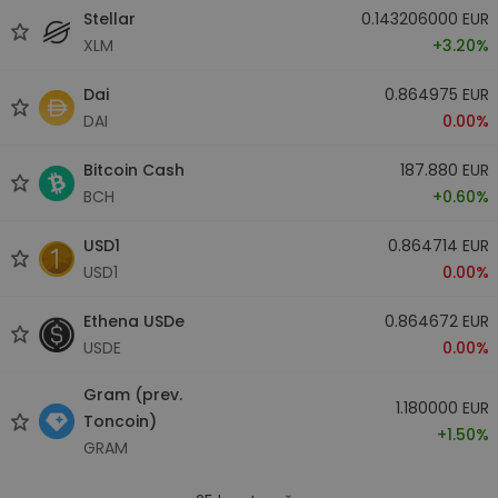
Stellar
0.143206000 EUR
XLM
+3.20%
Dai
0.864975 EUR
DAI
0.00%
Bitcoin Cash
187.880 EUR
BCH
+0.60%
USD1
0.864714 EUR
USD1
0.00%
Ethena USDe
0.864672 EUR
USDE
0.00%
Gram (prev.
1.180000 EUR
Toncoin)
+1.50%
GRAM