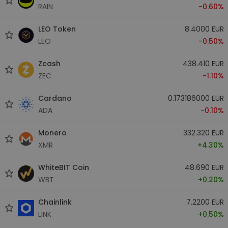
RAIN
-0.60%
LEO Token
8.4000 EUR
LEO
-0.50%
Zcash
438.410 EUR
ZEC
-1.10%
Cardano
0.173186000 EUR
ADA
-0.10%
Monero
332.320 EUR
XMR
+4.30%
WhiteBIT Coin
48.690 EUR
WBT
+0.20%
Chainlink
7.2200 EUR
LINK
+0.50%