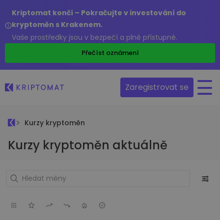
Kriptomat končí – Pokračujte v investování do
kryptoměn s Krakenem.
Vaše prostředky jsou v bezpečí a plně přístupné.
Přečíst oznámení
Zaregistrovat se
Kurzy kryptoměn
Kurzy kryptoměn aktuálně