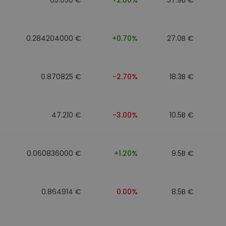
0.284204000 €
+0.70%
27.0B €
0.870825 €
-2.70%
18.3B €
47.210 €
-3.00%
10.5B €
0.060836000 €
+1.20%
9.5B €
0.864914 €
0.00%
8.5B €