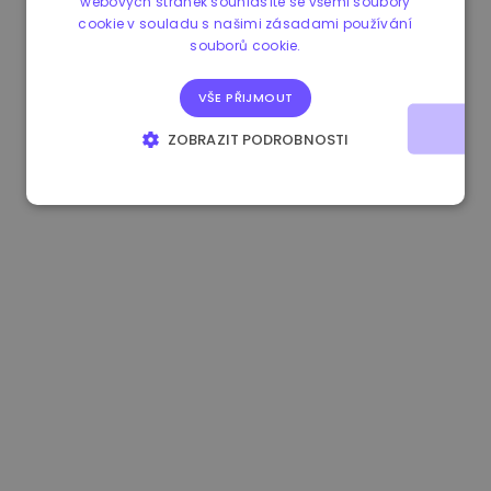
webových stránek souhlasíte se všemi soubory
cookie v souladu s našimi zásadami používání
1.180000 €
+1.90%
3.2B €
souborů cookie.
VŠE PŘIJMOUT
ZOBRAZIT PODROBNOSTI
NEZBYTNĚ NUTNÉ SOUBORY
VÝKONOVÉ SOUBORY
SOUBORY CÍLENÍ
FUNKČNÍ SOUBORY