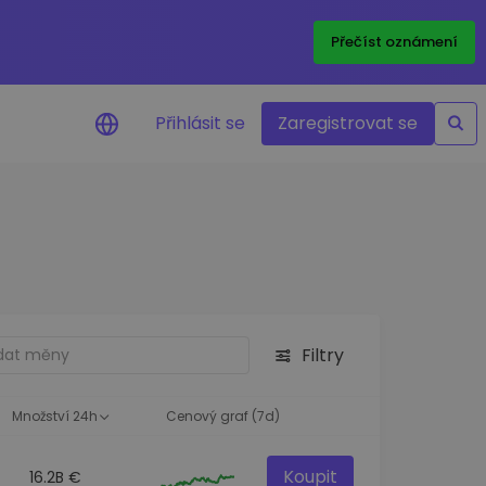
Přečíst oznámení
Přihlásit se
Zaregistrovat se
nění na cenu
ace cen vašich oblíbených
v reálném čase
e aktiva
nvestiční příležitosti
Filtry
a portfolia
oznatky pro ideální
st
Množství 24h
Cenový graf (7d)
Koupit
16.2B €