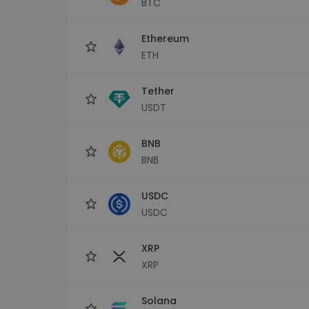
BTC
Průzkumník investic
Najdi svou krypto strategii
Ethereum
ETH
Tether
USDT
BNB
BNB
USDC
USDC
XRP
XRP
Solana