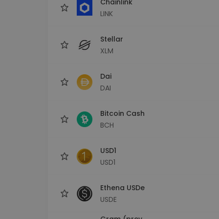
Chainlink
LINK
Stellar
XLM
Dai
DAI
Bitcoin Cash
BCH
USD1
USD1
Ethena USDe
USDE
Gram (prev.