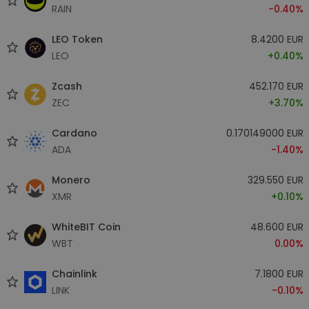
RAIN
-0.40%
LEO Token
8.4200 EUR
LEO
+0.40%
Zcash
452.170 EUR
ZEC
+3.70%
Cardano
0.170149000 EUR
ADA
-1.40%
Monero
329.550 EUR
XMR
+0.10%
WhiteBIT Coin
48.600 EUR
WBT
0.00%
Chainlink
7.1800 EUR
LINK
-0.10%