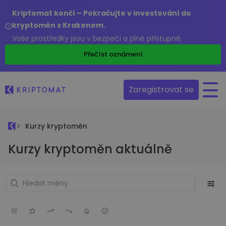
Kriptomat končí – Pokračujte v investování do
kryptoměn s Krakenem.
Vaše prostředky jsou v bezpečí a plně přístupné.
Přečíst oznámení
Zaregistrovat se
Kurzy kryptoměn
Kurzy kryptoměn aktuálně