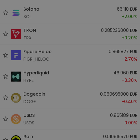
Solana
66.110 EUR
SOL
+2.00%
TRON
0.285236000 EUR
TRX
+0.20%
Figure Heloc
0.865827 EUR
FIGR_HELOC
-2.70%
Hyperliquid
46.960 EUR
HYPE
-0.30%
Dogecoin
0.060695000 EUR
DOGE
-0.40%
USDS
0.865189 EUR
USDS
0.00%
Rain
0.010916570 EUR