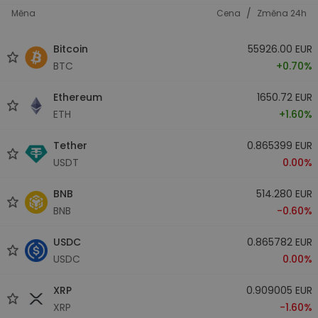
/
Měna
Cena
Změna 24h
Bitcoin
55926.00 EUR
BTC
+0.70%
Ethereum
1650.72 EUR
ETH
+1.60%
Tether
0.865399 EUR
USDT
0.00%
BNB
514.280 EUR
BNB
-0.60%
USDC
0.865782 EUR
USDC
0.00%
XRP
0.909005 EUR
XRP
-1.60%