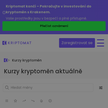
Kriptomat končí – Pokračujte v investování do
kryptoměn s Krakenem.
Vaše prostředky jsou v bezpečí a plně přístupné.
Přečíst oznámení
Zaregistrovat se
Kurzy kryptoměn
Kurzy kryptoměn aktuálně