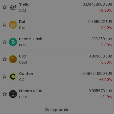
Stellar
0.139458000 EUR
XLM
-3.80%
Dai
0.866072 EUR
DAI
0.00%
Bitcoin Cash
183.350 EUR
BCH
0.00%
USD1
0.865650 EUR
USD1
0.00%
Canton
0.087241000 EUR
CC
-6.90%
Ethena USDe
0.865673 EUR
USDE
-0.10%
25
kryptoměn