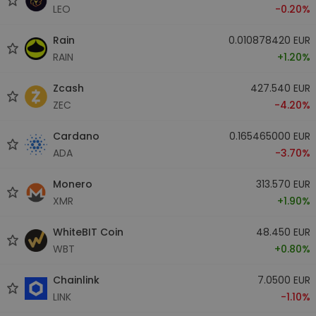
LEO
-0.20%
Rain
0.010878420 EUR
RAIN
+1.20%
Zcash
427.540 EUR
ZEC
-4.20%
Cardano
0.165465000 EUR
ADA
-3.70%
Monero
313.570 EUR
XMR
+1.90%
WhiteBIT Coin
48.450 EUR
WBT
+0.80%
Chainlink
7.0500 EUR
LINK
-1.10%