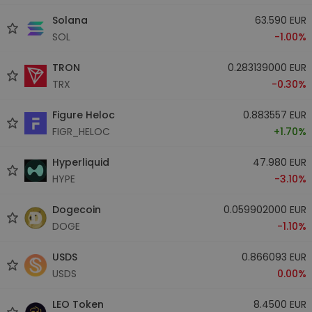
Solana
63.590 EUR
SOL
-1.00%
TRON
0.283139000 EUR
TRX
-0.30%
Figure Heloc
0.883557 EUR
FIGR_HELOC
+1.70%
Hyperliquid
47.980 EUR
HYPE
-3.10%
Dogecoin
0.059902000 EUR
DOGE
-1.10%
USDS
0.866093 EUR
USDS
0.00%
LEO Token
8.4500 EUR