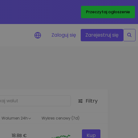
Przeczytaj ogłoszenie
Zaloguj się
Zarejestruj się
enowe
je cen ulubionych
czasie rzeczywistym
aj aktywa
liwości inwestycyjne
Filtry
ortfolio
na obserwacja
ąca optymalne wyniki
Wolumen 24h
Wykres cenowy (7d)
Kup
18.8B €