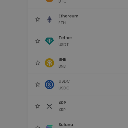
BTC
Explorer inwestycji
Znajdź swoją strategię krypto
Ethereum
ETH
Tether
USDT
BNB
BNB
USDC
USDC
XRP
XRP
Solana