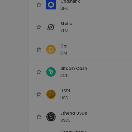
Chainlink
LINK
Stellar
XLM
Dai
DAI
Bitcoin Cash
BCH
USD1
USD1
Ethena USDe
USDE
Gram (prev.