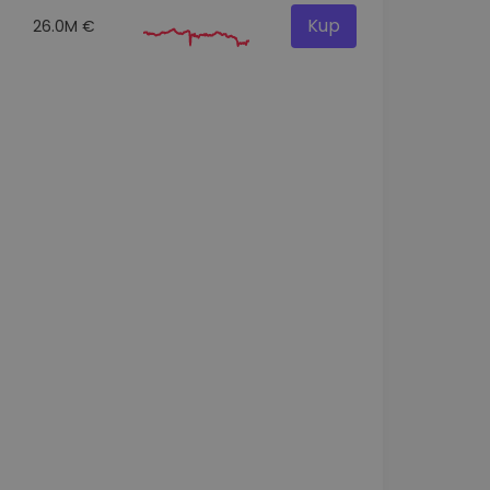
Kup
26.0M €