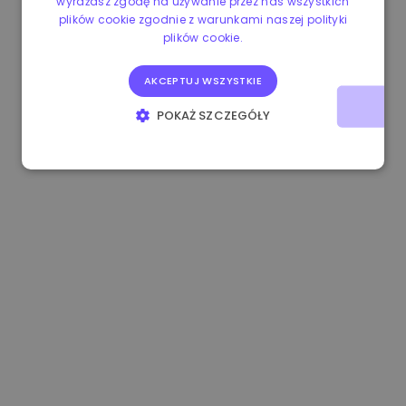
wyrażasz zgodę na używanie przez nas wszystkich
plików cookie zgodnie z warunkami naszej polityki
1.170000 €
-1.80%
3.2B €
plików cookie.
AKCEPTUJ WSZYSTKIE
POKAŻ SZCZEGÓŁY
NIEZBĘDNE
WYDAJNOŚĆ
TARGETOWANIE
FUNKCJONALNOŚĆ