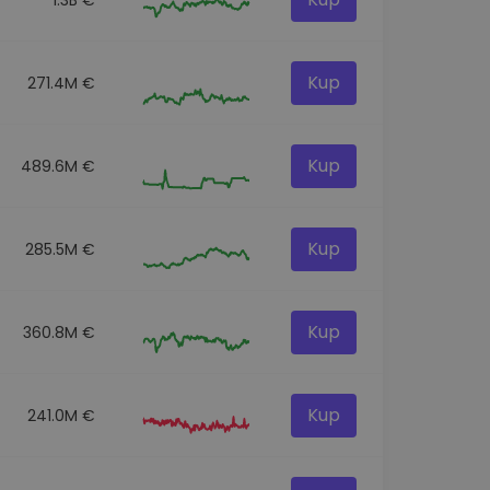
Kup
271.4M €
Kup
489.6M €
Kup
285.5M €
Kup
360.8M €
Kup
241.0M €