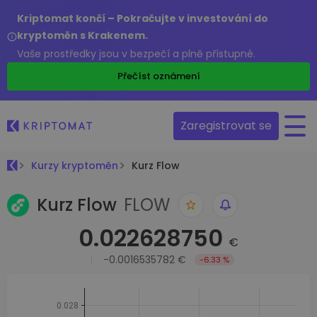
Kriptomat končí – Pokračujte v investování do
kryptoměn s Krakenem.
Vaše prostředky jsou v bezpečí a plně přístupné.
Přečíst oznámení
Zaregistrovat se
Kurzy kryptoměn
Kurz Flow
Kurz Flow
FLOW
0.022628750
€
-0.0016535782 €
-6.33 %