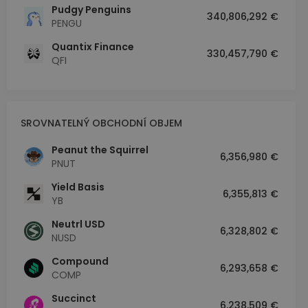
Pudgy Penguins
340,806,292 €
PENGU
Quantix Finance
330,457,790 €
QFI
SROVNATELNÝ OBCHODNÍ OBJEM
Peanut the Squirrel
6,356,980 €
PNUT
Yield Basis
6,355,813 €
YB
Neutrl USD
6,328,802 €
NUSD
Compound
6,293,658 €
COMP
Succinct
6,238,509 €