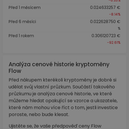
-6.33%
Před 1 měsícem
0.024633257 €
-8.14%
Před 6 měsíci
0.022628750 €
%
Před 1 rokem
0.306120723 €
-92.61%
Analýza cenové historie kryptoměny
Flow
Před nákupem kterékoli kryptoměny je dobré si
udělat svůj vlastní průzkum. Součástí takového
průzkumu je analýza cenové historie, ve které
můžeme hledat opakující se vzorce a ukazatele,
které nám mohou více říct o tom, jestli investice
poroste, nebo bude klesat.
Ujistěte se, že vaše předpověď ceny Flow