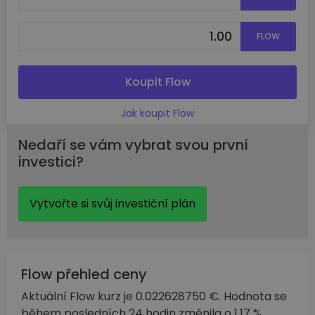
FLOW
Koupit Flow
Jak koupit Flow
Nedaří se vám vybrat svou první
investici?
Vytvořte si svůj investiční plán
Flow přehled ceny
Aktuální Flow kurz je 0.022628750 €. Hodnota se
během posledních 24 hodin změnila o 1.17 %.