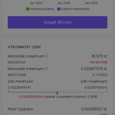
Jan 2024
Jan 2025
Jan 2026
Hodnota portfolia
Celkem investováno
Koupit Bitcoin
VÝKONNOST CENY
Historické maximum
35.970 €
05/04/2021
-99.93709%
Historické minimum
0.020817070 €
28/07/2026
8.70285%
24h minimum
24h maximum
0.022294190 €
0.022971000 €
-0.0000398219 €
pokles v poslední hodině (-0.18%)
Před 1 týdnem
0.024158327 €