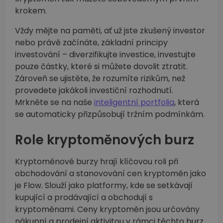
krokem.
Vždy mějte na paměti, ať už jste zkušený investor
nebo právě začínáte, základní principy
investování –⁠ diverzifikujte investice, investujte
pouze částky, které si můžete dovolit ztratit.
Zároveň se ujistěte, že rozumíte rizikům, než
provedete jakákoli investiční rozhodnutí.
Mrkněte se na naše
inteligentní portfolia
, která
se automaticky přizpůsobují tržním podmínkám.
Role kryptoměnových burz
Kryptoměnové burzy hrají klíčovou roli při
obchodování a stanovování cen kryptoměn jako
je Flow. Slouží jako platformy, kde se setkávají
kupující a prodávající a obchodují s
kryptoměnami. Ceny kryptoměn jsou určovány
nákupní a prodejní aktivitou v rámci těchto burz.