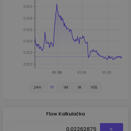
24H
1T
1M
1R
VŠE
Flow Kalkulačka
€