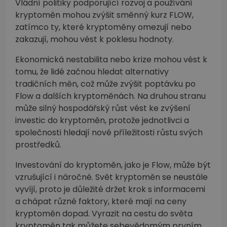
Vládní politiky podporující rozvoj a používání
kryptoměn mohou zvýšit směnný kurz FLOW,
zatímco ty, které kryptoměny omezují nebo
zakazují, mohou vést k poklesu hodnoty.
Ekonomická nestabilita nebo krize mohou vést k
tomu, že lidé začnou hledat alternativy
tradičních měn, což může zvýšit poptávku po
Flow a dalších kryptoměnách. Na druhou stranu
může silný hospodářský růst vést ke zvýšení
investic do kryptoměn, protože jednotlivci a
společnosti hledají nové příležitosti růstu svých
prostředků.
Investování do kryptoměn, jako je Flow, může být
vzrušující i náročné. Svět kryptoměn se neustále
vyvíjí, proto je důležité držet krok s informacemi
a chápat různé faktory, které mají na ceny
kryptoměn dopad. Vyrazit na cestu do světa
kryptoměn tak můžete sebevědomým prvním