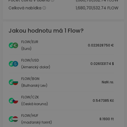
Počet coinů v oběhu
1,680,701,532.74 FLOW
Celková nabídka
1,680,701,532.74 FLOW
Jakou hodnotu má 1 Flow?
FLOW/EUR
0.022628750 €
(Euro)
FLOW/USD
0.026133174 $
(Americký dolar)
FLOW/BGN
NaN лв.
(Bulharský Lev)
FLOW/CZK
0.547385 Kč
(Česká koruna)
FLOW/HUF
8.1930 ft
(maďarský forint)