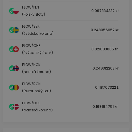
FLOW/PLN
0.097334332 zł
(Polský zlotý)
FLOW/SEK
0.248056652 kr
(švédská koruna)
FLOW/CHF
0.021093005 fr.
(švýcarský frank)
FLOW/NOK
0.249312208 kr
(norská koruna)
FLOW/RON
0.118707322 L
(Rumunský Leu)
FLOW/DKK
0.169164751 kr.
(dánská koruna)