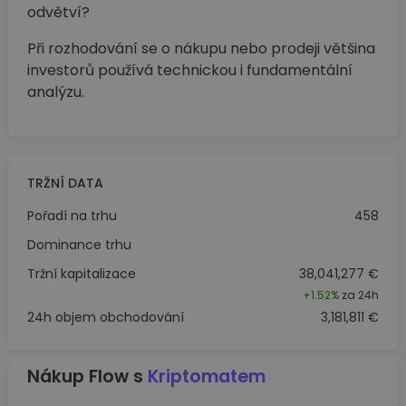
odvětví?
Při rozhodování se o nákupu nebo prodeji většina
investorů používá technickou i fundamentální
analýzu.
TRŽNÍ DATA
Pořadí na trhu
458
Dominance trhu
Tržní kapitalizace
38,041,277 €
+
1.52%
za 24h
24h objem obchodování
3,181,811 €
Nákup Flow s
Kriptomatem