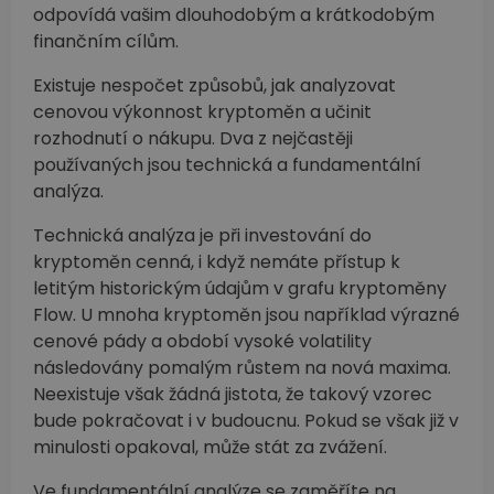
odpovídá vašim dlouhodobým a krátkodobým
finančním cílům.
Existuje nespočet způsobů, jak analyzovat
cenovou výkonnost kryptoměn a učinit
rozhodnutí o nákupu. Dva z nejčastěji
používaných jsou technická a fundamentální
analýza.
Technická analýza je při investování do
kryptoměn cenná, i když nemáte přístup k
letitým historickým údajům v grafu kryptoměny
Flow. U mnoha kryptoměn jsou například výrazné
cenové pády a období vysoké volatility
následovány pomalým růstem na nová maxima.
Neexistuje však žádná jistota, že takový vzorec
bude pokračovat i v budoucnu. Pokud se však již v
minulosti opakoval, může stát za zvážení.
Ve fundamentální analýze se zaměříte na