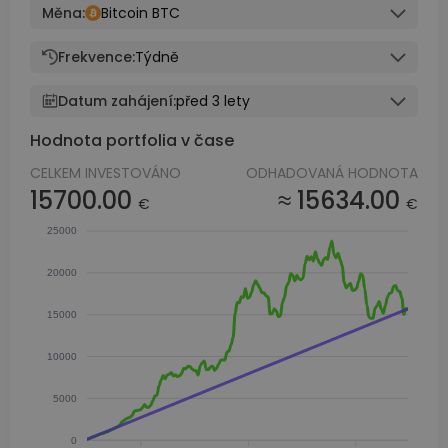
Měna:
Bitcoin BTC
Frekvence:
Týdně
Datum zahájení:
před 3 lety
Hodnota portfolia v čase
CELKEM INVESTOVÁNO
ODHADOVANÁ HODNOTA
15700.00
≈ 15634.00
€
€
25000
20000
15000
10000
5000
0