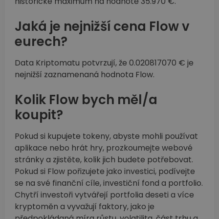
historické maximum na hodnotě 35.970 €.
Jaká je nejnižší cena Flow v
eurech?
Data Kriptomatu potvrzují, že 0.020817070 € je
nejnižší zaznamenaná hodnota Flow.
Kolik Flow bych měl/a
koupit?
Pokud si kupujete tokeny, abyste mohli používat
aplikace nebo hrát hry, prozkoumejte webové
stránky a zjistěte, kolik jich budete potřebovat.
Pokud si Flow pořizujete jako investici, podívejte
se na své finanční cíle, investiční fond a portfolio.
Chytří investoři vytvářejí portfolia deseti a více
kryptoměn a vyvažují faktory, jako je
předpokládaná míra růstu, volatilita, část trhu a