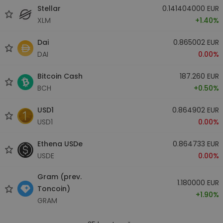
Stellar
0.141404000 EUR
XLM
+1.40%
Dai
0.865002 EUR
DAI
0.00%
Bitcoin Cash
187.260 EUR
BCH
+0.50%
USD1
0.864902 EUR
USD1
0.00%
Ethena USDe
0.864733 EUR
USDE
0.00%
Gram (prev.
1.180000 EUR
Toncoin)
+1.90%
GRAM