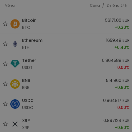
/
Měna
Cena
Změna 24h
Bitcoin
56171.00 EUR
BTC
+0.30%
Ethereum
1659.48 EUR
ETH
+0.40%
Tether
0.864588 EUR
USDT
0.00%
BNB
514.960 EUR
BNB
+0.90%
USDC
0.864817 EUR
USDC
0.00%
XRP
0.897124 EUR
XRP
+0.50%