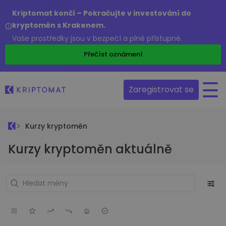
Kriptomat končí – Pokračujte v investování do
kryptoměn s Krakenem.
Vaše prostředky jsou v bezpečí a plně přístupné.
Přečíst oznámení
Zaregistrovat se
Kurzy kryptoměn
Kurzy kryptoměn aktuálně