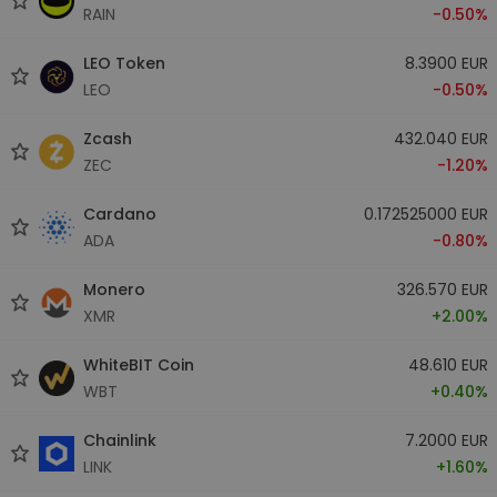
RAIN
-0.50%
LEO Token
8.3900 EUR
LEO
-0.50%
Zcash
432.040 EUR
ZEC
-1.20%
Cardano
0.172525000 EUR
ADA
-0.80%
Monero
326.570 EUR
XMR
+2.00%
WhiteBIT Coin
48.610 EUR
WBT
+0.40%
Chainlink
7.2000 EUR
LINK
+1.60%