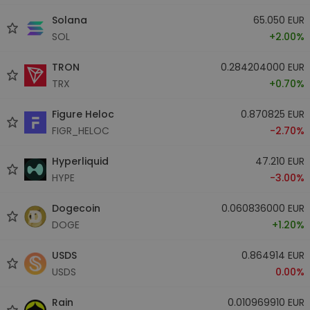
Solana
65.050 EUR
SOL
+2.00%
TRON
0.284204000 EUR
TRX
+0.70%
Figure Heloc
0.870825 EUR
FIGR_HELOC
-2.70%
Hyperliquid
47.210 EUR
HYPE
-3.00%
Dogecoin
0.060836000 EUR
DOGE
+1.20%
USDS
0.864914 EUR
USDS
0.00%
Rain
0.010969910 EUR