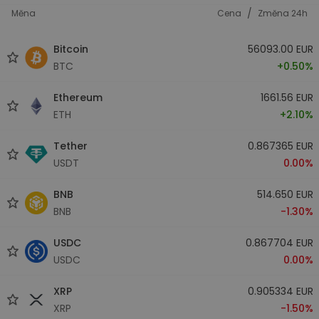
/
Měna
Cena
Změna 24h
Bitcoin
56093.00 EUR
BTC
+0.50%
Ethereum
1661.56 EUR
ETH
+2.10%
Tether
0.867365 EUR
USDT
0.00%
BNB
514.650 EUR
BNB
-1.30%
USDC
0.867704 EUR
USDC
0.00%
XRP
0.905334 EUR
XRP
-1.50%