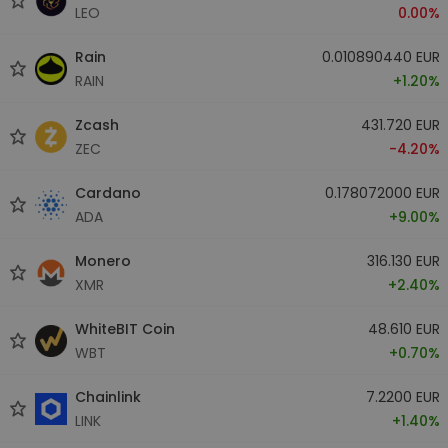
LEO
0.00%
Rain
0.010890440 EUR
RAIN
+1.20%
Zcash
431.720 EUR
ZEC
-4.20%
Cardano
0.178072000 EUR
ADA
+9.00%
Monero
316.130 EUR
XMR
+2.40%
WhiteBIT Coin
48.610 EUR
WBT
+0.70%
Chainlink
7.2200 EUR
LINK
+1.40%