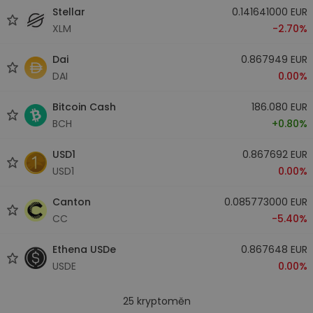
Stellar
0.141641000 EUR
XLM
-2.70%
Dai
0.867949 EUR
DAI
0.00%
Bitcoin Cash
186.080 EUR
BCH
+0.80%
USD1
0.867692 EUR
USD1
0.00%
Canton
0.085773000 EUR
CC
-5.40%
Ethena USDe
0.867648 EUR
USDE
0.00%
25
kryptoměn