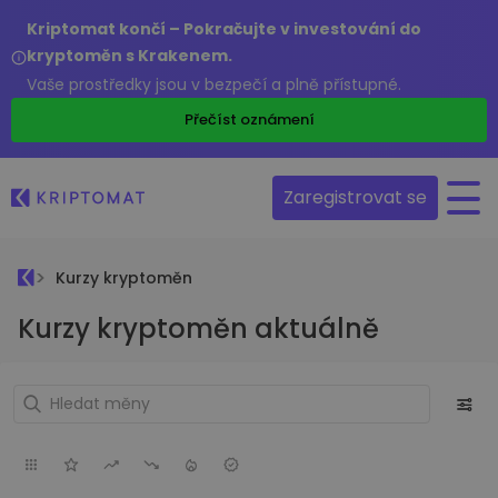
Kriptomat končí – Pokračujte v investování do
kryptoměn s Krakenem.
Vaše prostředky jsou v bezpečí a plně přístupné.
Přečíst oznámení
Zaregistrovat se
Kurzy kryptoměn
Kurzy kryptoměn aktuálně