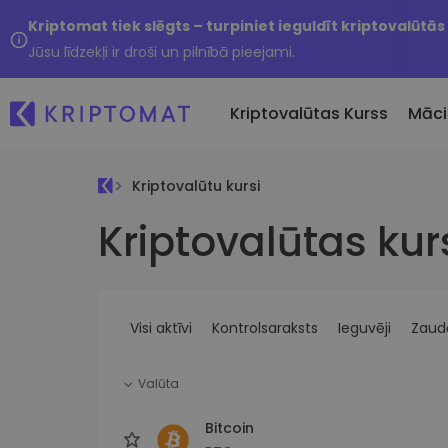
Kriptomat tiek slēgts – turpiniet ieguldīt kriptovalūtās
Jūsu līdzekļi ir droši un pilnībā pieejami.
Kriptovalūtas Kurss
Māci
Kriptovalūtu kursi
Pirkt un pārdot kripto
Kriptovalūtas kur
Visas cenas
Tikko 
Pērciet vairāk nekā 300
Vairāk nekā 300 kriptovalūtu
Nesen 
kriptovalūtas
Ja es
Lielākie Ieguvēji un Zaudētāji
Kripto maiņa
vērtī
Atrodiet investīciju iespējas
Vairāk nekā 1000 valūtu pā
...šodi
iespējas
Visi aktīvi
Kontrolsaraksts
Ieguvēji
Zaudē
Inteliģentie portfeļi
Gudrs veids, kā investēt
Valūta
kriptovalūtās
Kriptomat Maks
Bitcoin
Drošs un vienkāršs kriptova