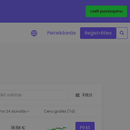
Lasīt paziņojumu
Pieteikšanās
Reģistrēties
ājumi par cenām
ienītāko žetonu cenu
ājumi reāllaikā
 investīciju iespējas
Filtri
a analīze
tziņas optimālai
ai
ms 24 stundās
Cenu grafiks (7d)
Pirkt
18.6B €