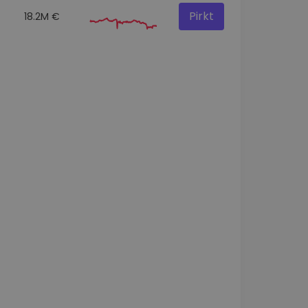
Pirkt
18.2M €