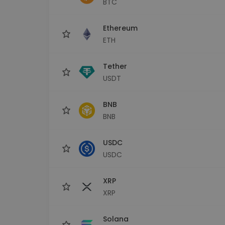
BTC
maks
Ieguldījumu palīgs
Ethereum
Atrodi savu kripto stratēģiju
ETH
Tether
USDT
BNB
BNB
USDC
USDC
XRP
XRP
Solana