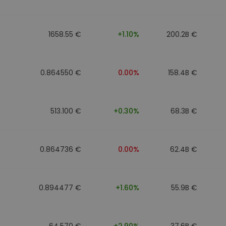
1658.55 €
+1.10%
200.2B €
0.864550 €
0.00%
158.4B €
513.100 €
+0.30%
68.3B €
0.864736 €
0.00%
62.4B €
0.894477 €
+1.60%
55.9B €
64.570 €
+2.90%
37.6B €