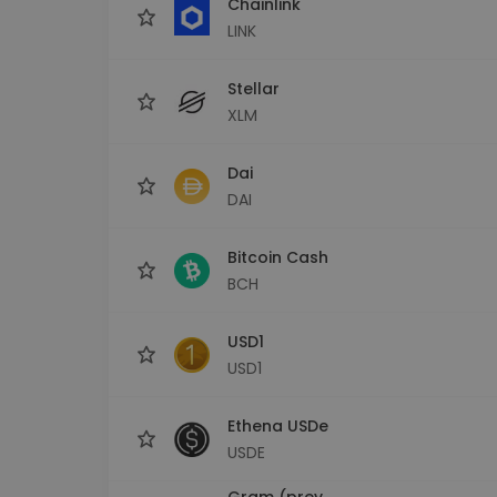
Chainlink
LINK
Stellar
XLM
Dai
DAI
Bitcoin Cash
BCH
USD1
USD1
Ethena USDe
USDE
Gram (prev.