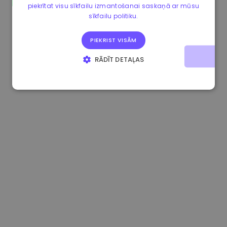
piekrītat visu sīkfailu izmantošanai saskaņā ar mūsu
1.170000 €
+2.60%
3.2B €
sīkfailu politiku.
PIEKRIST VISĀM
RĀDĪT DETAĻAS
STRIKTI NEPIECIEŠAMIE
VEIKTSPĒJAS
MĒRĶA
FUNKCIONALITĀTES