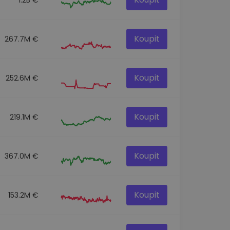
Koupit
267.7M €
Koupit
252.6M €
Koupit
219.1M €
Koupit
367.0M €
Koupit
153.2M €