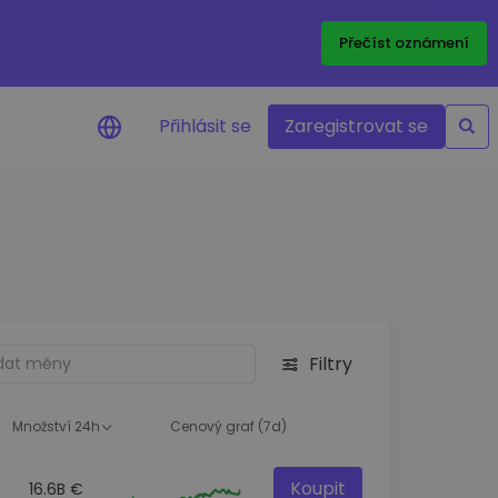
Přečíst oznámení
Přihlásit se
Zaregistrovat se
nění na cenu
ace cen vašich oblíbených
v reálném čase
e aktiva
nvestiční příležitosti
Filtry
a portfolia
oznatky pro ideální
st
Množství 24h
Cenový graf (7d)
Koupit
16.6B €