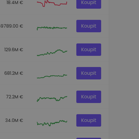
Koupit
18.4M €
Koupit
59789.00 €
Koupit
129.6M €
Koupit
681.2M €
Koupit
72.2M €
Koupit
34.0M €