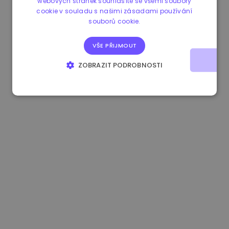
webových stránek souhlasíte se všemi soubory
cookie v souladu s našimi zásadami používání
1.160000 €
-3.00%
3.2B €
souborů cookie.
VŠE PŘIJMOUT
ZOBRAZIT PODROBNOSTI
NEZBYTNĚ NUTNÉ SOUBORY
VÝKONOVÉ SOUBORY
SOUBORY CÍLENÍ
FUNKČNÍ SOUBORY