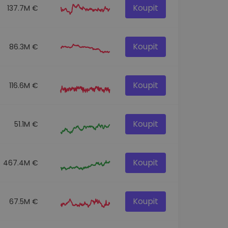
Koupit
137.7M €
Koupit
86.3M €
Koupit
116.6M €
Koupit
51.1M €
Koupit
467.4M €
Koupit
67.5M €