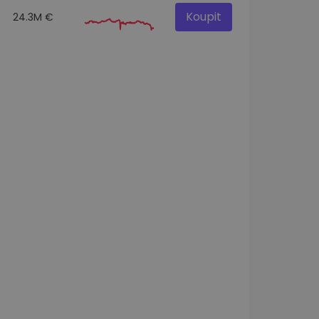
Koupit
24.3M €