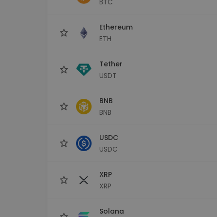
BTC
Průzkumník investic
Najdi svou krypto strategii
Ethereum
ETH
Tether
USDT
BNB
BNB
USDC
USDC
XRP
XRP
Solana