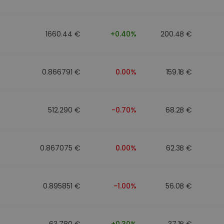
1660.44 €
+0.40%
200.4B €
0.866791 €
0.00%
159.1B €
512.290 €
-0.70%
68.2B €
0.867075 €
0.00%
62.3B €
0.895851 €
-1.00%
56.0B €
63.780 €
+0.30%
37.1B €