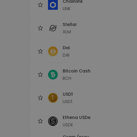
Chainlink
LINK
Stellar
XLM
Dai
DAI
Bitcoin Cash
BCH
USD1
USD1
Ethena USDe
USDE
Gram (prev.