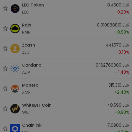
LEO Token
8.4500 EUR
LEO
-0.20%
Rain
0.010888810 EUR
RAIN
+0.90%
Zcash
441.570 EUR
ZEC
-0.10%
Cardano
0.162760000 EUR
ADA
-1.40%
Monero
315.310 EUR
XMR
+2.40%
WhiteBIT Coin
48.590 EUR
WBT
+0.90%
Chainlink
7.0900 EUR