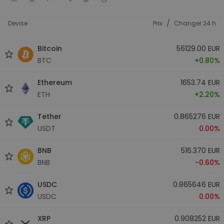
/
Devise
Prix
Changer 24 h
Bitcoin
56129.00 EUR
BTC
+0.80%
Ethereum
1653.74 EUR
ETH
+2.20%
Tether
0.865276 EUR
USDT
0.00%
BNB
516.370 EUR
BNB
-0.60%
USDC
0.865646 EUR
USDC
0.00%
XRP
0.908252 EUR