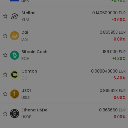
LINK
+0.70%
Stellar
0.140609000 EUR
XLM
-3.00%
Dai
0.865953 EUR
DAI
0.00%
Bitcoin Cash
186.000 EUR
BCH
+1.80%
Canton
0.088043000 EUR
CC
-6.40%
USD1
0.865623 EUR
USD1
0.00%
Ethena USDe
0.865660 EUR
USDE
0.00%