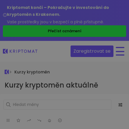
Kriptomat končí – Pokračujte v investování do
kryptoměn s Krakenem.
Vaše prostředky jsou v bezpečí a plně přístupné.
Přečíst oznámení
Zaregistrovat se
Kurzy kryptoměn
Kurzy kryptoměn aktuálně