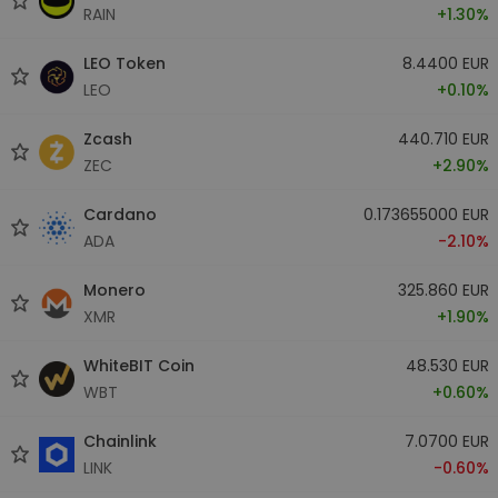
RAIN
+1.30%
LEO Token
8.4400 EUR
LEO
+0.10%
Zcash
440.710 EUR
ZEC
+2.90%
Cardano
0.173655000 EUR
ADA
-2.10%
Monero
325.860 EUR
XMR
+1.90%
WhiteBIT Coin
48.530 EUR
WBT
+0.60%
Chainlink
7.0700 EUR
LINK
-0.60%