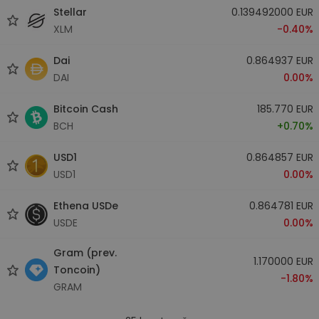
Stellar
0.139492000 EUR
XLM
-0.40%
Dai
0.864937 EUR
DAI
0.00%
Bitcoin Cash
185.770 EUR
BCH
+0.70%
USD1
0.864857 EUR
USD1
0.00%
Ethena USDe
0.864781 EUR
USDE
0.00%
Gram (prev.
1.170000 EUR
Toncoin)
-1.80%
GRAM