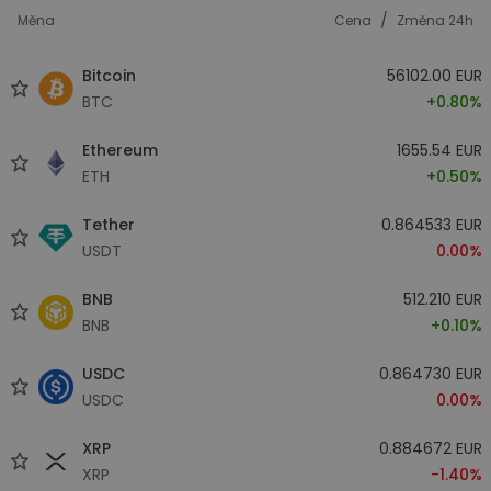
/
Měna
Cena
Změna 24h
Bitcoin
56102.00 EUR
BTC
+0.80%
Ethereum
1655.54 EUR
ETH
+0.50%
Tether
0.864533 EUR
USDT
0.00%
BNB
512.210 EUR
BNB
+0.10%
USDC
0.864730 EUR
USDC
0.00%
XRP
0.884672 EUR
XRP
-1.40%