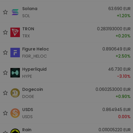
Solana
63.690 EUR
SOL
+1.20%
TRON
0.283193000 EUR
TRX
+0.20%
Figure Heloc
0.890649 EUR
FIGR_HELOC
+2.50%
Hyperliquid
46.730 EUR
HYPE
-3.10%
Dogecoin
0.060253000 EUR
DOGE
+0.90%
USDS
0.864945 EUR
USDS
0.00%
Rain
0.011005220 EUR