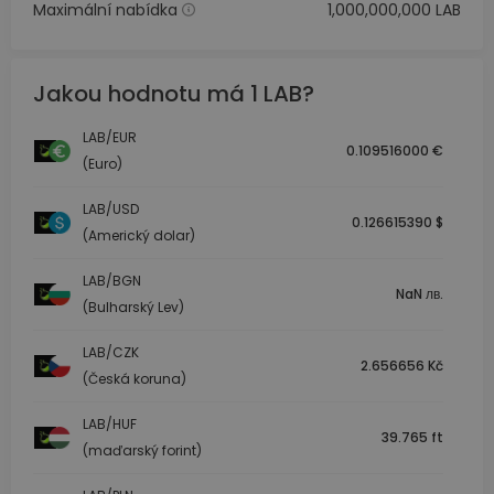
Maximální nabídka
1,000,000,000 LAB
Jakou hodnotu má 1 LAB?
LAB/EUR
0.109516000 €
(Euro)
LAB/USD
0.126615390 $
(Americký dolar)
LAB/BGN
NaN лв.
(Bulharský Lev)
LAB/CZK
2.656656 Kč
(Česká koruna)
LAB/HUF
39.765 ft
(maďarský forint)