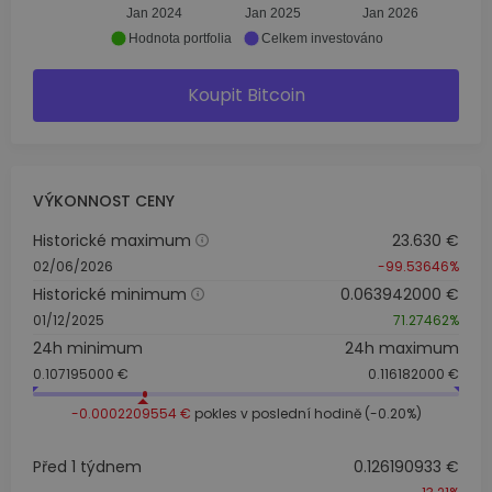
Jan 2024
Jan 2025
Jan 2026
Hodnota portfolia
Celkem investováno
Koupit Bitcoin
VÝKONNOST CENY
Historické maximum
23.630 €
02/06/2026
-99.53646%
Historické minimum
0.063942000 €
01/12/2025
71.27462%
24h minimum
24h maximum
0.107195000 €
0.116182000 €
-0.0002209554 €
pokles v poslední hodině (-0.20%)
Před 1 týdnem
0.126190933 €