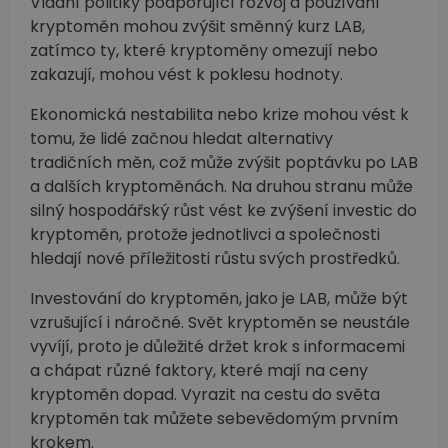
Vládní politiky podporující rozvoj a používání
kryptoměn mohou zvýšit směnný kurz LAB,
zatímco ty, které kryptoměny omezují nebo
zakazují, mohou vést k poklesu hodnoty.
Ekonomická nestabilita nebo krize mohou vést k
tomu, že lidé začnou hledat alternativy
tradičních měn, což může zvýšit poptávku po LAB
a dalších kryptoměnách. Na druhou stranu může
silný hospodářský růst vést ke zvýšení investic do
kryptoměn, protože jednotlivci a společnosti
hledají nové příležitosti růstu svých prostředků.
Investování do kryptoměn, jako je LAB, může být
vzrušující i náročné. Svět kryptoměn se neustále
vyvíjí, proto je důležité držet krok s informacemi
a chápat různé faktory, které mají na ceny
kryptoměn dopad. Vyrazit na cestu do světa
kryptoměn tak můžete sebevědomým prvním
krokem.