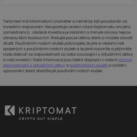
Tento text má informativní charakter a neměl by být považován za
investiční doporučení. Nevyjadřuje osobní názor Kriptomatu ani jeho
zaměstnanců. Jakákoli investice je riskantní a minulé výnosy nejsou
zárukou těch budoucích. Riskujte pouze aktiva, která si můžete dovolit
ztratit. Používáním našich služeb potvrzujete, že jste si vědomi rizik
spojených s používáním našich služeb a že plně rozumíte a přijímáte
naše zřeknutí se odpovědnosti za rizika související s virtuálními aktivy
a vaší investicí. Další informace jsou také k dispozici v našich
rizicích
obchodování s virtuálními aktivy
a
podmínkách použití
a zvláštní
upozornění, která obdržíte při používání našich služeb.