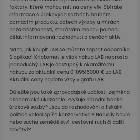
faktory, které mohou mít na ceny vliv. Sbíráte
informace o úrokových sazbách, hrubém
domácím produktu, datech výroby a mírách
nezaměstnanosti, která vám mohou pomoci
dělat informovaná rozhodnutí o cenách aktiv.
Na to, jak koupit LAB se můžete zeptat odborníka.
S aplikací Kriptomat je však nákup LAB naprosto
jednoduchý. LAB je dostupný k okamžitému
nákupu za aktuální cenu 0.109516000 € za LAB.
Aktuální ceny najdete vždy v grafu LAB.
Důležité jsou také zpravodajské události, zejména
ekonomické ukazatele. Zvyšuje národní banka
úrokové sazby? Jsou do rozhodování o fiskální
politice voleni spíše konzervativci? Narušily bouře
nebo sucha zemědělství, cestovní ruch či další
odvětví?