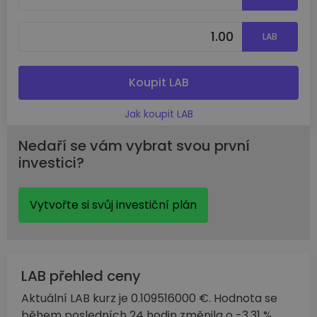
LAB
Koupit LAB
Jak koupit LAB
Nedaří se vám vybrat svou první
investici?
Vytvořte si svůj investiční plán
LAB přehled ceny
Aktuální LAB kurz je 0.109516000 €. Hodnota se
během posledních 24 hodin změnila o -3.31 %.