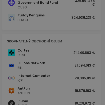
325,591,484
Government Bond Fund
€
OUSG
Pudgy Penguins
324,936,231 €
PENGU
SROVNATELNÝ OBCHODNÍ OBJEM
Cartesi
21,440,863 €
CTSI
Billions Network
21,094,013 €
BILL
Internet Computer
20,885,119 €
ICP
AntFun
19,876,163 €
ANTFUN
Plume
19,231,972 €