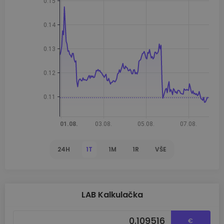
24H
1T
1M
1R
VŠE
LAB Kalkulačka
€