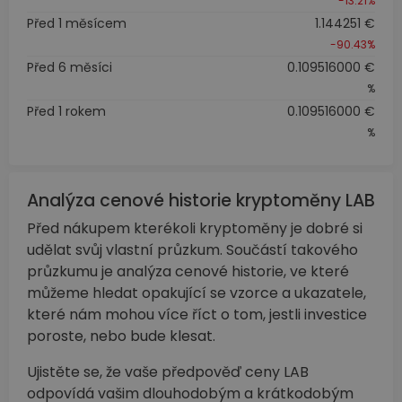
-13.21%
Před 1 měsícem
1.144251 €
-90.43%
Před 6 měsíci
0.109516000 €
%
Před 1 rokem
0.109516000 €
%
Analýza cenové historie kryptoměny LAB
Před nákupem kterékoli kryptoměny je dobré si
udělat svůj vlastní průzkum. Součástí takového
průzkumu je analýza cenové historie, ve které
můžeme hledat opakující se vzorce a ukazatele,
které nám mohou více říct o tom, jestli investice
poroste, nebo bude klesat.
Ujistěte se, že vaše předpověď ceny LAB
odpovídá vašim dlouhodobým a krátkodobým