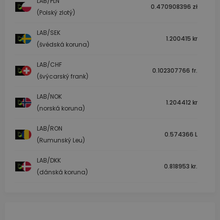
LAB/PLN
0.470908396 zł
(Polský zlotý)
LAB/SEK
1.200415 kr
(švédská koruna)
LAB/CHF
0.102307766 fr.
(švýcarský frank)
LAB/NOK
1.204412 kr
(norská koruna)
LAB/RON
0.574366 L
(Rumunský Leu)
LAB/DKK
0.818953 kr.
(dánská koruna)