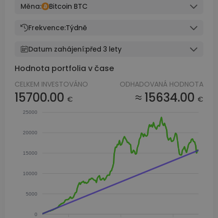
Měna:
Bitcoin BTC
Frekvence:
Týdně
Datum zahájení:
před 3 lety
Hodnota portfolia v čase
CELKEM INVESTOVÁNO
ODHADOVANÁ HODNOTA
15700.00
≈ 15634.00
€
€
25000
20000
15000
10000
5000
0