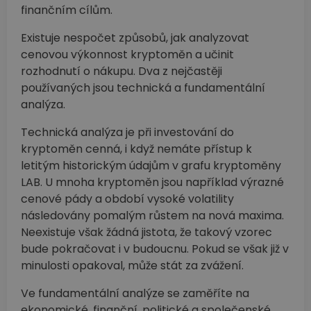
finančním cílům.
Existuje nespočet způsobů, jak analyzovat
cenovou výkonnost kryptoměn a učinit
rozhodnutí o nákupu. Dva z nejčastěji
používaných jsou technická a fundamentální
analýza.
Technická analýza je při investování do
kryptoměn cenná, i když nemáte přístup k
letitým historickým údajům v grafu kryptoměny
LAB. U mnoha kryptoměn jsou například výrazné
cenové pády a období vysoké volatility
následovány pomalým růstem na nová maxima.
Neexistuje však žádná jistota, že takový vzorec
bude pokračovat i v budoucnu. Pokud se však již v
minulosti opakoval, může stát za zvážení.
Ve fundamentální analýze se zaměříte na
ekonomické, finanční, politické a společenské