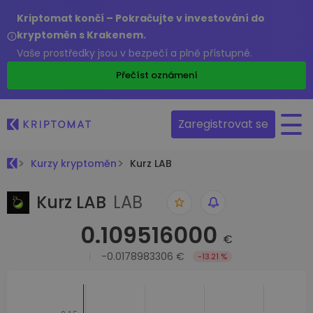
Kriptomat končí – Pokračujte v investování do
kryptoměn s Krakenem.
Vaše prostředky jsou v bezpečí a plně přístupné.
Přečíst oznámení
Zaregistrovat se
Kurzy kryptoměn
Kurz LAB
Kurz LAB
LAB
0.109516000
€
-0.0178983306 €
-13.21 %