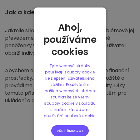
Jak a kde
ukládat
Ahoj,
Jakmile si koupíte na
Kriptomatu
, bezproblémově jej
používáme
převedeme do vaší vyhrazené a bezpečné
peněženky v rámci naší platformy. Každý uživatel
cookies
obdrží individuální peněženku.
Tyto webové stránky
Abychom ochránili naše zákazníky a jejich finanční
používají soubory cookie
prostředky, nabízíme bezpečné offline úložiště a
ke zlepšení uživatelského
provádíme pravidelné bezpečnostní audity. Díky
zážitku. Používáním
našich webových stránek
tomuto přístupu je naše platforma útočištěm pro
souhlasíte se všemi
ukládání a dalších kryptoměn.
soubory cookie v souladu
s našimi zásadami
používání souborů cookie.
VŠE PŘIJMOUT