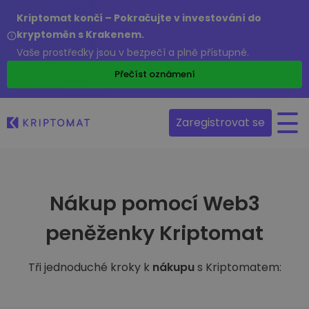
Kriptomat končí – Pokračujte v investování do
kryptoměn s Krakenem.
Vaše prostředky jsou v bezpečí a plně přístupné.
Přečíst oznámení
Zaregistrovat se
Nákup pomocí Web3
peněženky Kriptomat
Tři jednoduché kroky k
nákupu
s Kriptomatem: