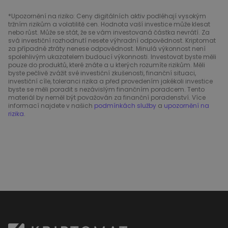
*Upozornění na riziko: Ceny digitálních aktiv podléhají vysokým
tržním rizikům a volatilitě cen. Hodnota vaší investice může klesat
nebo růst. Může se stát, že se vám investovaná částka nevrátí. Za
svá investiční rozhodnutí nesete výhradní odpovědnost. Kriptomat
za případné ztráty nenese odpovědnost. Minulá výkonnost není
spolehlivým ukazatelem budoucí výkonnosti. Investovat byste měli
pouze do produktů, které znáte a u kterých rozumíte rizikům. Měli
byste pečlivě zvážit své investiční zkušenosti, finanční situaci,
investiční cíle, toleranci rizika a před provedením jakékoli investice
byste se měli poradit s nezávislým finančním poradcem. Tento
materiál by neměl být považován za finanční poradenství. Více
informací najdete v našich
podmínkách služby
a
upozornění na
rizika
.