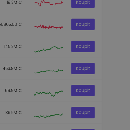
Koupit
18.3M €
Koupit
56865.00 €
Koupit
145.3M €
Koupit
453.8M €
Koupit
69.9M €
Koupit
39.5M €