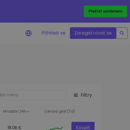
Přečíst oznámení
Přihlásit se
Zaregistrovat se
nění na cenu
ace cen vašich oblíbených
v reálném čase
e aktiva
nvestiční příležitosti
Filtry
a portfolia
oznatky pro ideální
st
Množství 24h
Cenový graf (7d)
Koupit
18.0B €