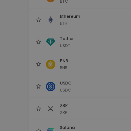
BTC
Průzkumník investic
Najdi svou krypto strategii
Ethereum
ETH
Tether
USDT
BNB
BNB
USDC
USDC
XRP
XRP
Solana