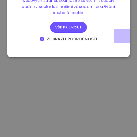
webových stránek souhlasíte se všemi soubory
cookie v souladu s našimi zásadami používání
0.080659000 €
-4.80%
3.2B €
souborů cookie.
VŠE PŘIJMOUT
ZOBRAZIT PODROBNOSTI
NEZBYTNĚ NUTNÉ SOUBORY
VÝKONOVÉ SOUBORY
SOUBORY CÍLENÍ
FUNKČNÍ SOUBORY