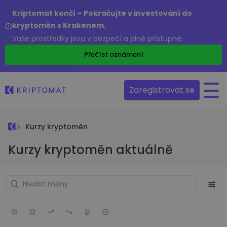
Kriptomat končí – Pokračujte v investování do
kryptoměn s Krakenem.
Vaše prostředky jsou v bezpečí a plně přístupné.
Přečíst oznámení
Zaregistrovat se
Kurzy kryptoměn
Kurzy kryptoměn aktuálně