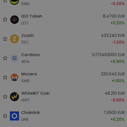
RAIN
-0.20%
LEO Token
8.4700 EUR
LEO
+0.20%
Zcash
433.240 EUR
ZEC
-1.20%
Cardano
0.173462000 EUR
ADA
+6.90%
Monero
320.640 EUR
XMR
+1.60%
WhiteBIT Coin
48.210 EUR
WBT
-0.50%
Chainlink
7.0500 EUR
LINK
+0.20%