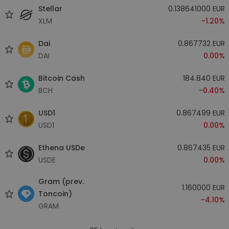
Stellar
0.138641000 EUR
XLM
-1.20%
Dai
0.867732 EUR
DAI
0.00%
Bitcoin Cash
184.840 EUR
BCH
-0.40%
USD1
0.867499 EUR
USD1
0.00%
Ethena USDe
0.867435 EUR
USDE
0.00%
Gram (prev.
1.160000 EUR
Toncoin)
-4.10%
GRAM