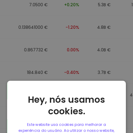
7.0500 €
+0.20%
5.3B €
0.138641000 €
-1.20%
4.8B €
0.867732 €
0.00%
4.0B €
184.840 €
-0.40%
3.7B €
0.867499 €
0.00%
3.5B €
4
Hey, nós usamos
cookies.
0.867435 €
0.00%
3.4B €
Este website usa cookies para melhorar a
experiência do usuário. Ao utilizar o nosso website,