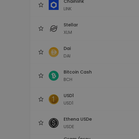
Chainlink
LINK
Stellar
XLM
Dai
DAI
Bitcoin Cash
BCH
USD1
USD1
Ethena USDe
USDE
Gram (prev.