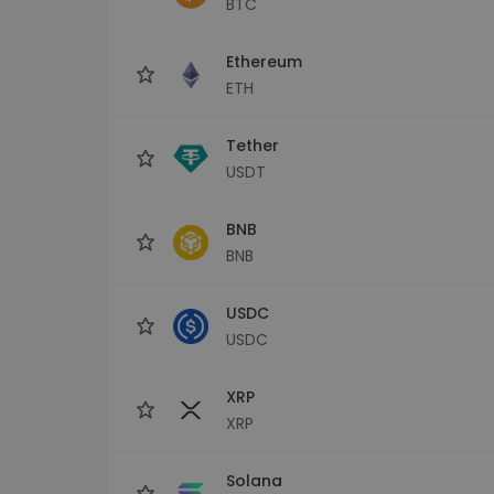
BTC
Explorador de 
Encontra a tua est
Ethereum
ETH
Tether
USDT
BNB
BNB
USDC
USDC
XRP
XRP
Solana