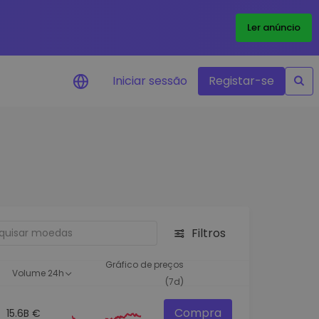
Ler anúncio
Iniciar sessão
Registar-se
Alerta de preços
Atualizações de preços em tempo
real para os seus tokens favoritos
Explorar Ativos
Descubra oportunidades de
investimento
Filtros
Análise do Portefólio
Ideias inteligentes para um
Gráfico de preços
Volume 24h
desempenho ótimo
(7d)
Compra
15.6B €