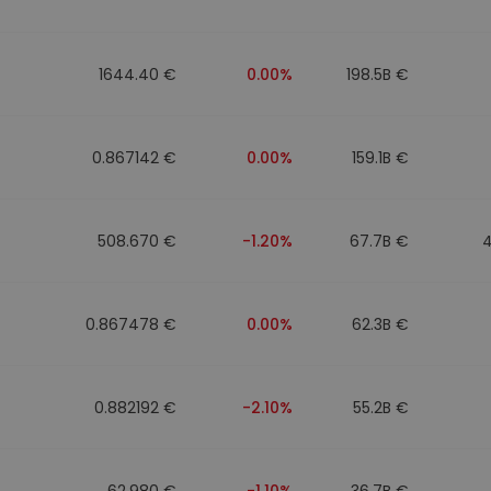
Investimentos
ratégia cripto
1644.40 €
0.00%
198.5B €
0.867142 €
0.00%
159.1B €
508.670 €
-1.20%
67.7B €
0.867478 €
0.00%
62.3B €
0.882192 €
-2.10%
55.2B €
62.980 €
-1.10%
36.7B €