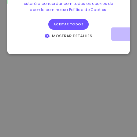
estará a concordar com todos os cookies de
1.160000 €
-4.10%
3.2B €
acordo com nossa Política de Cookies.
ACEITAR TODOS
MOSTRAR DETALHES
ESTRITAMENTE NECESSÁRIOS
DESEMPENHO
DIRECIONAMENTO
FUNCIONALIDADE