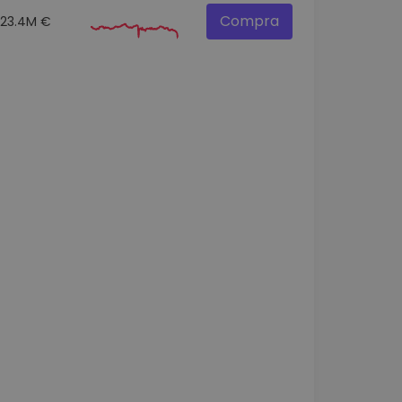
Compra
23.4M €