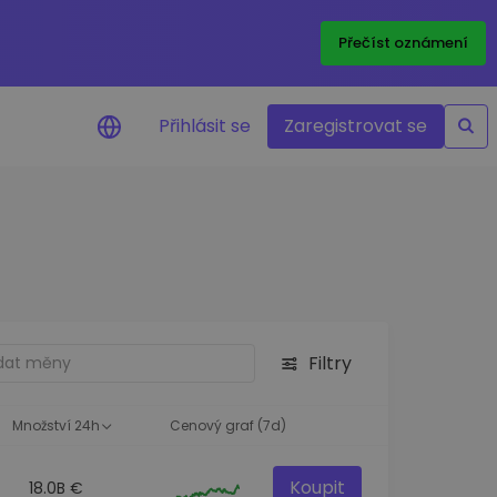
Přečíst oznámení
Přihlásit se
Zaregistrovat se
nění na cenu
ace cen vašich oblíbených
v reálném čase
e aktiva
nvestiční příležitosti
Filtry
a portfolia
oznatky pro ideální
st
Množství 24h
Cenový graf (7d)
Koupit
18.0B €