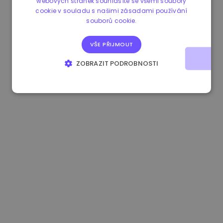
webových stránek souhlasíte se všemi soubory
cookie v souladu s našimi zásadami používání
0.080659000 €
-4.80%
3.2B €
souborů cookie.
VŠE PŘIJMOUT
ZOBRAZIT PODROBNOSTI
NEZBYTNĚ NUTNÉ SOUBORY
VÝKONOVÉ SOUBORY
SOUBORY CÍLENÍ
FUNKČNÍ SOUBORY