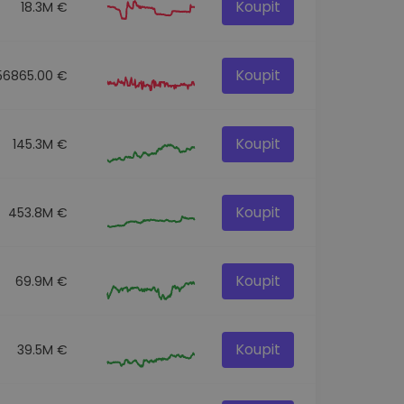
Koupit
18.3M €
Koupit
56865.00 €
Koupit
145.3M €
Koupit
453.8M €
Koupit
69.9M €
Koupit
39.5M €