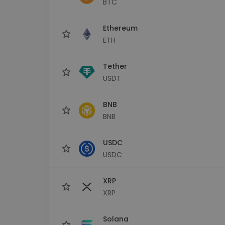
BTC
Průzkumník investic
Najdi svou krypto strategii
Ethereum
ETH
Tether
USDT
BNB
BNB
USDC
USDC
XRP
XRP
Solana