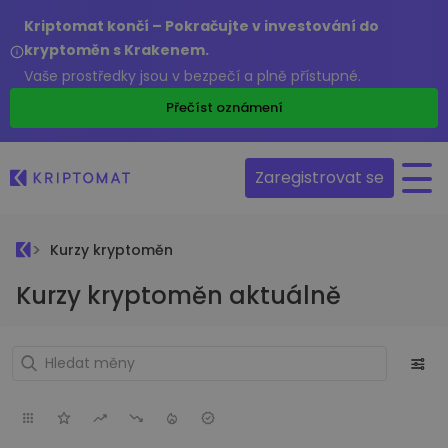
Kriptomat končí – Pokračujte v investování do
kryptoměn s Krakenem.
Vaše prostředky jsou v bezpečí a plně přístupné.
Přečíst oznámení
Zaregistrovat se
Kurzy kryptoměn
Kurzy kryptoměn aktuálně