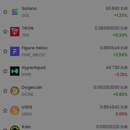
Solana
63.690 EUR
SOL
+1.20%
TRON
0.283193000 EUR
TRX
+0.20%
Figure Heloc
0.890649 EUR
FIGR_HELOC
+2.50%
Hyperliquid
46.730 EUR
HYPE
-3.10%
Dogecoin
0.060253000 EUR
DOGE
+0.90%
USDS
0.864945 EUR
USDS
0.00%
Rain
0.011005220 EUR