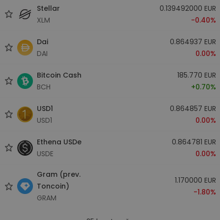
Stellar
0.139492000 EUR
XLM
-0.40%
Dai
0.864937 EUR
DAI
0.00%
Bitcoin Cash
185.770 EUR
BCH
+0.70%
USD1
0.864857 EUR
USD1
0.00%
Ethena USDe
0.864781 EUR
USDE
0.00%
Gram (prev.
1.170000 EUR
Toncoin)
-1.80%
GRAM