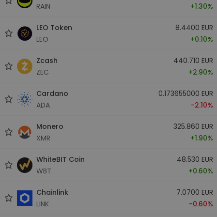
RAIN
+1.30%
LEO Token
8.4400 EUR
LEO
+0.10%
Zcash
440.710 EUR
ZEC
+2.90%
Cardano
0.173655000 EUR
ADA
-2.10%
Monero
325.860 EUR
XMR
+1.90%
WhiteBIT Coin
48.530 EUR
WBT
+0.60%
Chainlink
7.0700 EUR
LINK
-0.60%