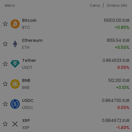
/
Měna
Cena
Změna 24h
Bitcoin
56102.00 EUR
BTC
+0.80%
Ethereum
1655.54 EUR
ETH
+0.50%
Tether
0.864533 EUR
USDT
0.00%
BNB
512.210 EUR
BNB
+0.10%
USDC
0.864730 EUR
USDC
0.00%
XRP
0.884672 EUR
XRP
-1.40%