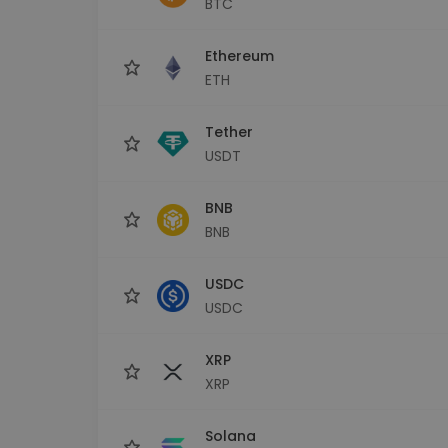
BTC
Průzkumník investic
Najdi svou krypto strategii
Ethereum
ETH
Tether
USDT
BNB
BNB
USDC
USDC
XRP
XRP
Solana