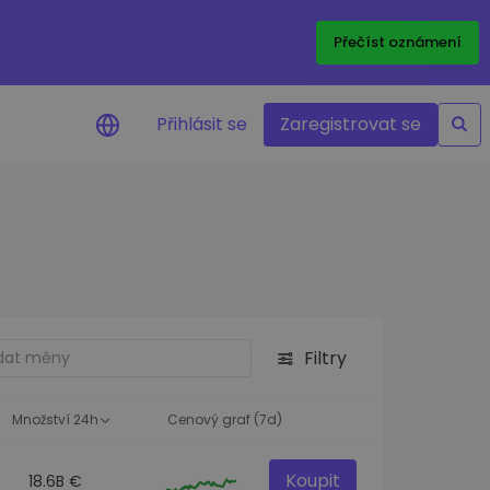
Přečíst oznámení
Přihlásit se
Zaregistrovat se
nění na cenu
ace cen vašich oblíbených
v reálném čase
e aktiva
nvestiční příležitosti
Filtry
a portfolia
oznatky pro ideální
st
Množství 24h
Cenový graf (7d)
Koupit
18.6B €