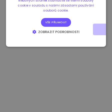
webových stránek souhlasíte se všemi soubory
cookie v souladu s našimi zásadami používání
1.170000 €
+2.60%
3.2B €
souborů cookie.
VŠE PŘIJMOUT
ZOBRAZIT PODROBNOSTI
NEZBYTNĚ NUTNÉ SOUBORY
VÝKONOVÉ SOUBORY
SOUBORY CÍLENÍ
FUNKČNÍ SOUBORY