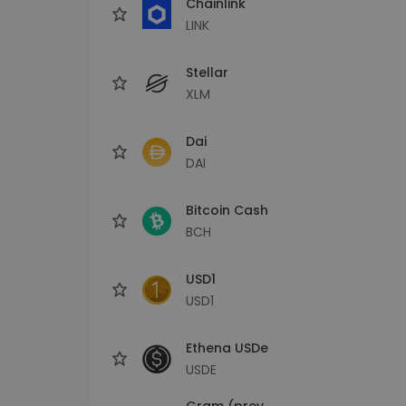
Chainlink
LINK
Stellar
XLM
Dai
DAI
Bitcoin Cash
BCH
USD1
USD1
Ethena USDe
USDE
Gram (prev.