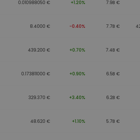
0.010988050 €
+1.20%
7.9B €
8.4000 €
-0.40%
7.7B €
4
439.200 €
+0.70%
7.4B €
0.173811000 €
+0.90%
6.5B €
329.370 €
+3.40%
6.2B €
48.620 €
+1.10%
5.7B €