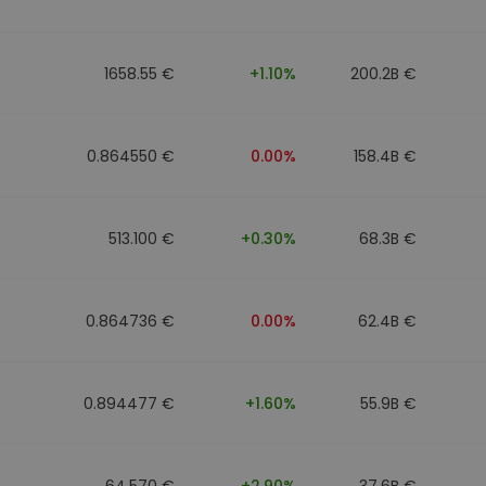
1658.55 €
+1.10%
200.2B €
0.864550 €
0.00%
158.4B €
513.100 €
+0.30%
68.3B €
0.864736 €
0.00%
62.4B €
0.894477 €
+1.60%
55.9B €
64.570 €
+2.90%
37.6B €