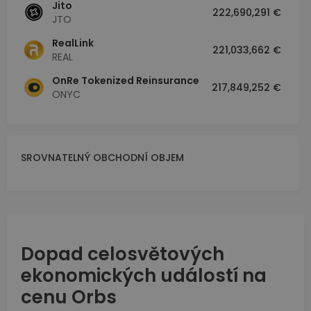
Jito
222,690,291 €
JTO
RealLink
221,033,662 €
REAL
OnRe Tokenized Reinsurance
217,849,252 €
ONYC
SROVNATELNÝ OBCHODNÍ OBJEM
Dopad celosvětových
ekonomických událostí na
cenu Orbs