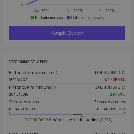
0
Jan 2024
Jan 2025
Jan 2026
Hodnota portfolia
Celkem investováno
Koupit Bitcoin
VÝKONNOST CENY
Historické maximum
0.302123000 €
16/03/2021
-98.43504%
Historické minimum
0.004217220 €
20/12/2019
12.11458%
24h minimum
24h maximum
0.004637030 €
0.004782560 €
+0.000010602 €
nárůst v poslední hodině (0.22%)