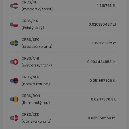
ORBS/HUF
1.716763 ft
(maďarský forint)
ORBS/PLN
0.020330467 zł
(Polský zlotý)
ORBS/SEK
0.051825372 kr
(švédská koruna)
ORBS/CHF
0.004424953 fr.
(švýcarský frank)
ORBS/NOK
0.051997925 kr
(norská koruna)
ORBS/RON
0.024797018 L
(Rumunský Leu)
ORBS/DKK
0.035356560 kr.
(dánská koruna)