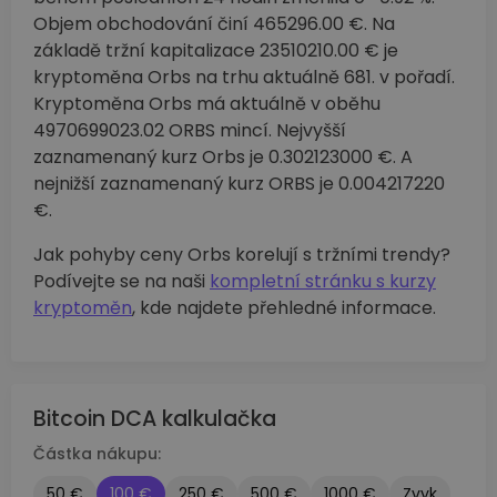
Objem obchodování činí 465296.00 €. Na
základě tržní kapitalizace 23510210.00 € je
kryptoměna Orbs na trhu aktuálně 681. v pořadí.
Kryptoměna Orbs má aktuálně v oběhu
4970699023.02 ORBS mincí. Nejvyšší
zaznamenaný kurz Orbs je 0.302123000 €. A
nejnižší zaznamenaný kurz ORBS je 0.004217220
€.
Jak pohyby ceny Orbs korelují s tržními trendy?
Podívejte se na naši
kompletní stránku s kurzy
kryptoměn
, kde najdete přehledné informace.
Bitcoin DCA kalkulačka
Částka nákupu:
50 €
100 €
250 €
500 €
1000 €
Zvyk