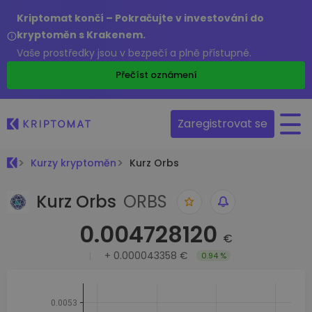
Kriptomat končí – Pokračujte v investování do
kryptoměn s Krakenem.
Vaše prostředky jsou v bezpečí a plně přístupné.
Přečíst oznámení
Zaregistrovat se
Kurzy kryptoměn
Kurz Orbs
Kurz Orbs
ORBS
0.004728120
€
+
0.000043358 €
0.94 %