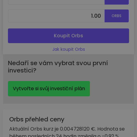
ORBS
Koupit Orbs
Jak koupit Orbs
Nedaří se vám vybrat svou první
investici?
Vytvořte si svůj investiční plán
Orbs přehled ceny
Aktuální Orbs kurz je 0.004728120 €. Hodnota se
během posledních 24 hodin změnila o -0.92 %.