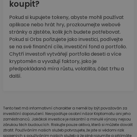
koupit?
Pokud si kupujete tokeny, abyste mohli používat
aplikace nebo hrát hry, prozkoumejte webové
stránky a zjistěte, kolik jich budete potřebovat.
Pokud si Orbs pořizujete jako investici, podívejte
se na své finanční cíle, investiční fond a portfolio.
Chytří investoři vytvářejí portfolia deseti a více
kryptoměn a vyvažují faktory, jako je
předpokládaná míra růstu, volatilita, část trhu a
další.
Tento text má informativní charakter a neměl by být považován za
investiční doporučení. Nevyjadřuje osobní názor Kriptomatu ani jeho
zaměstnanců. Jakákoli investice je riskantní a minulé výnosy nejsou
zárukou těch budoucích. Riskujte pouze aktiva, která si můžete dovolit
ztratit. Používáním našich služeb potvrzujete, že jste si vědomi rizik
spojených s používáním našich služeb a že plně rozumíte a přijímáte