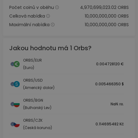
Počet coinů v oběhu
4,970,699,023.02 ORBS
Celková nabídka
10,000,000,000 ORBS
Maximální nabídka
10,000,000,000 ORBS
Jakou hodnotu má 1 Orbs?
ORBS/EUR
0.004728120 €
(Euro)
ORBS/USD
0.005466350 $
(Americký dolar)
ORBS/BGN
NaN лв.
(Bulharský Lev)
ORBS/CZK
0.114695482 Kč
(Česká koruna)