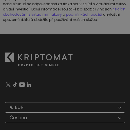
naše zřeknutí se odpovědnosti za rizika související s virtuálními aktivy
a vaší investicí. Další informace jsou také k dispozici v našich
rizicích
obchodování s virtuálními aktivy
a
podmínkách použití
a zvláštní
upozornění, která obdržíte při používání našich služeb.
€ EUR
Čeština