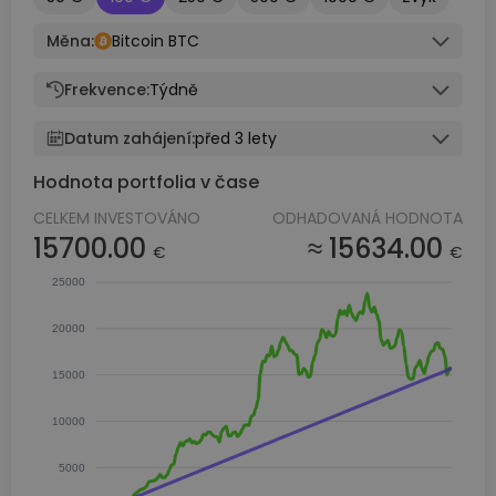
Měna:
Bitcoin BTC
Frekvence:
Týdně
Datum zahájení:
před 3 lety
Hodnota portfolia v čase
CELKEM INVESTOVÁNO
ODHADOVANÁ HODNOTA
15700.00
≈ 15634.00
€
€
25000
20000
15000
10000
5000