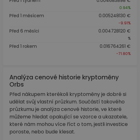
Před 1 týdnem
0.004683898 €
0.94%
Před 1 měsícem
0.005248130 €
-9.91%
Před 6 měsíci
0.004728120 €
%
Před 1 rokem
0.016764261 €
-71.80%
Analýza cenové historie kryptoměny
Orbs
Před nákupem kterékoli kryptoměny je dobré si
udělat svůj vlastní průzkum. Součástí takového
průzkumu je analýza cenové historie, ve které
můžeme hledat opakující se vzorce a ukazatele,
které nám mohou více říct o tom, jestli investice
poroste, nebo bude klesat.