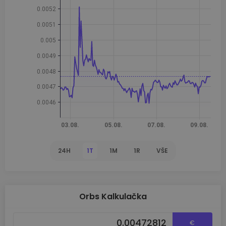
24H
1T
1M
1R
VŠE
Orbs Kalkulačka
€