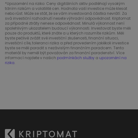
*Upozornění na riziko: Ceny digitálních aktiv podléhají vysokým
tržním rizikům a volatilitě cen. Hodnota vaší investice může klesat
nebo růst. Může se stát, že se vám investovaná částka nevrátí. Za
svá investiční rozhodnutí nesete výhradní odpovědnost. Kriptomat
za případné ztráty nenese odpovědnost. Minulá výkonnost není
spolehlivým ukazatelem budoucí výkonnosti. Investovat byste měli
pouze do produktů, které znáte a u kterých rozumíte rizikům. Měli
byste pečlivě zvážit své investiční zkušenosti, finanční situaci,
investiční cíle, toleranci rizika a před provedením jakékoli investice
byste se měli poradit s nezávislým finančním poradcem. Tento
materiál by neměl být považován za finanční poradenství. Více
informací najdete v našich
podmínkách služby
a
upozornění na
rizika
.