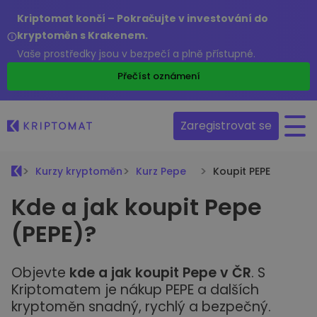
Kriptomat končí – Pokračujte v investování do
kryptoměn s Krakenem.
Vaše prostředky jsou v bezpečí a plně přístupné.
Přečíst oznámení
Zaregistrovat se
Kurzy kryptoměn
Kurz Pepe
Koupit PEPE
Kde a jak koupit Pepe
(PEPE)?
Objevte
kde a jak koupit Pepe v ČR
. S
Kriptomatem je nákup PEPE a dalších
kryptoměn snadný, rychlý a bezpečný.