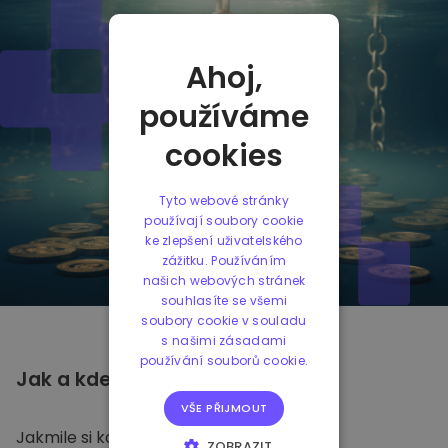
Ahoj,
používáme
cookies
Tyto webové stránky
používají soubory cookie
ke zlepšení uživatelského
zážitku. Používáním
našich webových stránek
souhlasíte se všemi
soubory cookie v souladu
s našimi zásadami
používání souborů cookie.
Jak a kde
ukládat
Pepe
VŠE PŘIJMOUT
Jakmile si koupíte Pepe na
Kriptomatu
,
ZOBRAZIT