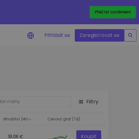
Přečíst oznámení
Přihlásit se
Zaregistrovat se
nění na cenu
ace cen vašich oblíbených
v reálném čase
e aktiva
nvestiční příležitosti
Filtry
a portfolia
oznatky pro ideální
st
Množství 24h
Cenový graf (7d)
Koupit
18.0B €