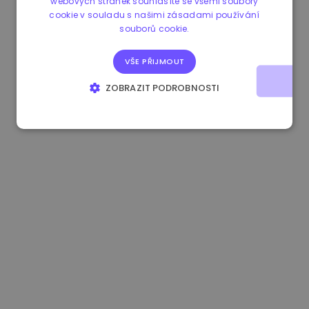
webových stránek souhlasíte se všemi soubory
cookie v souladu s našimi zásadami používání
0.080659000 €
-4.80%
3.2B €
souborů cookie.
VŠE PŘIJMOUT
ZOBRAZIT PODROBNOSTI
NEZBYTNĚ NUTNÉ SOUBORY
VÝKONOVÉ SOUBORY
SOUBORY CÍLENÍ
FUNKČNÍ SOUBORY