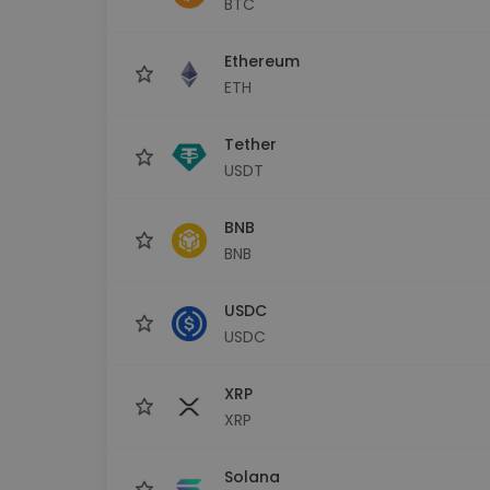
BTC
Průzkumník investic
Najdi svou krypto strategii
Ethereum
ETH
Tether
USDT
BNB
BNB
USDC
USDC
XRP
XRP
Solana