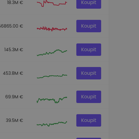
Koupit
18.3M €
Koupit
56865.00 €
Koupit
145.3M €
Koupit
453.8M €
Koupit
69.9M €
Koupit
39.5M €