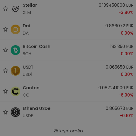
Stellar
0.139458000 EUR
XLM
-3.80%
Dai
0.866072 EUR
DAI
0.00%
Bitcoin Cash
183.350 EUR
BCH
0.00%
USD1
0.865650 EUR
USD1
0.00%
Canton
0.087241000 EUR
CC
-6.90%
Ethena USDe
0.865673 EUR
USDE
-0.10%
25
kryptoměn