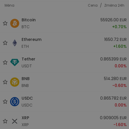
/
Měna
Cena
Změna 24h
Bitcoin
55926.00 EUR
BTC
+0.70%
Ethereum
1650.72 EUR
ETH
+1.60%
Tether
0.865399 EUR
USDT
0.00%
BNB
514.280 EUR
BNB
-0.60%
USDC
0.865782 EUR
USDC
0.00%
XRP
0.909005 EUR
XRP
-1.60%