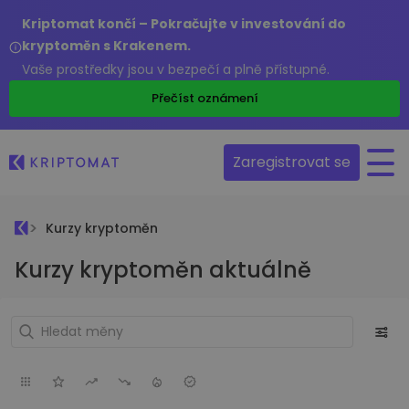
Kriptomat končí – Pokračujte v investování do
kryptoměn s Krakenem.
Vaše prostředky jsou v bezpečí a plně přístupné.
Přečíst oznámení
Zaregistrovat se
Kurzy kryptoměn
Kurzy kryptoměn aktuálně