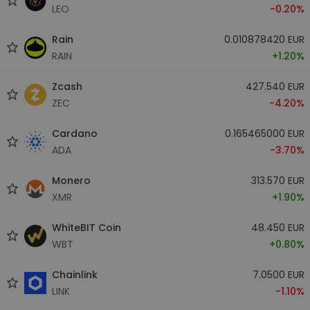
LEO
-0.20%
Rain
0.010878420 EUR
RAIN
+1.20%
Zcash
427.540 EUR
ZEC
-4.20%
Cardano
0.165465000 EUR
ADA
-3.70%
Monero
313.570 EUR
XMR
+1.90%
WhiteBIT Coin
48.450 EUR
WBT
+0.80%
Chainlink
7.0500 EUR
LINK
-1.10%