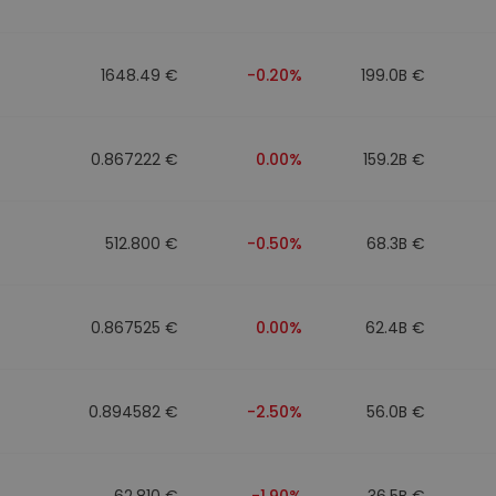
1648.49 €
-0.20%
199.0B €
0.867222 €
0.00%
159.2B €
512.800 €
-0.50%
68.3B €
0.867525 €
0.00%
62.4B €
0.894582 €
-2.50%
56.0B €
62.810 €
-1.90%
36.5B €