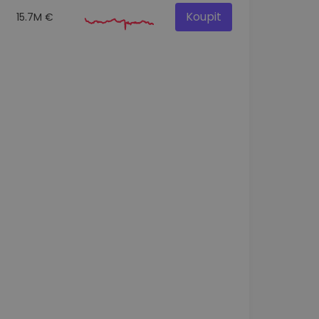
Koupit
15.7M €