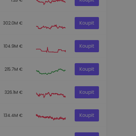
Koupit
302.0M €
Koupit
104.9M €
Koupit
215.7M €
Koupit
326.1M €
Koupit
134.4M €