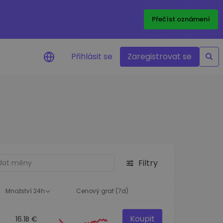
Přečíst oznámení
Přihlásit se
Zaregistrovat se
nění na cenu
ace cen vašich oblíbených
v reálném čase
e aktiva
nvestiční příležitosti
Filtry
a portfolia
oznatky pro ideální
st
Množství 24h
Cenový graf (7d)
Koupit
16.1B €