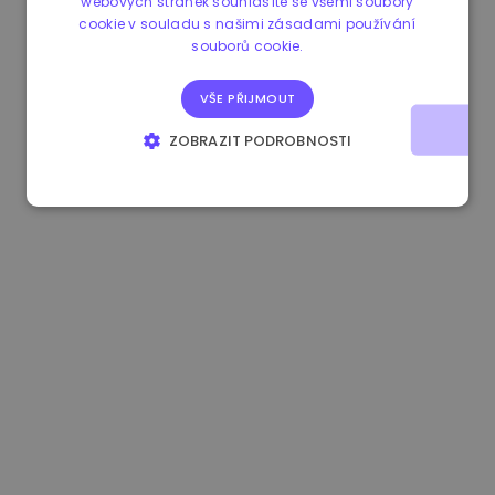
webových stránek souhlasíte se všemi soubory
cookie v souladu s našimi zásadami používání
1.190000 €
-2.10%
3.3B €
souborů cookie.
VŠE PŘIJMOUT
ZOBRAZIT PODROBNOSTI
NEZBYTNĚ NUTNÉ SOUBORY
VÝKONOVÉ SOUBORY
SOUBORY CÍLENÍ
FUNKČNÍ SOUBORY