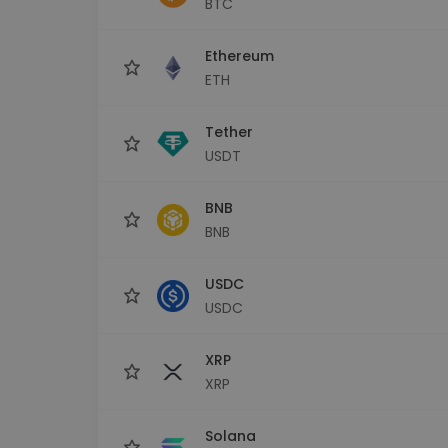
BTC
Průzkumník investic
Najdi svou krypto strategii
Ethereum
ETH
Tether
USDT
BNB
BNB
USDC
USDC
XRP
XRP
Solana