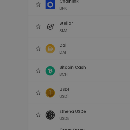
Chainlink
LINK
Stellar
XLM
Dai
DAI
Bitcoin Cash
BCH
USD1
USD1
Ethena USDe
USDE
Gram (prev.