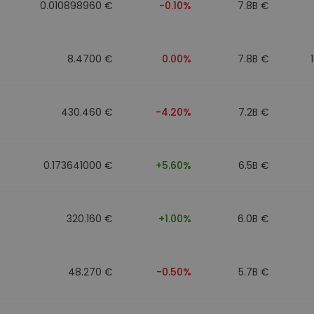
0.010898960 €
-0.10%
7.8B €
8.4700 €
0.00%
7.8B €
430.460 €
-4.20%
7.2B €
0.173641000 €
+5.60%
6.5B €
320.160 €
+1.00%
6.0B €
48.270 €
-0.50%
5.7B €