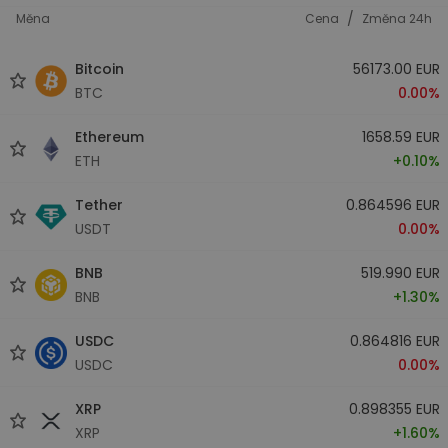
/
Měna
Cena
Změna 24h
Bitcoin
56173.00 EUR
BTC
0.00%
Ethereum
1658.59 EUR
ETH
+0.10%
Tether
0.864596 EUR
USDT
0.00%
BNB
519.990 EUR
BNB
+1.30%
USDC
0.864816 EUR
USDC
0.00%
XRP
0.898355 EUR
XRP
+1.60%