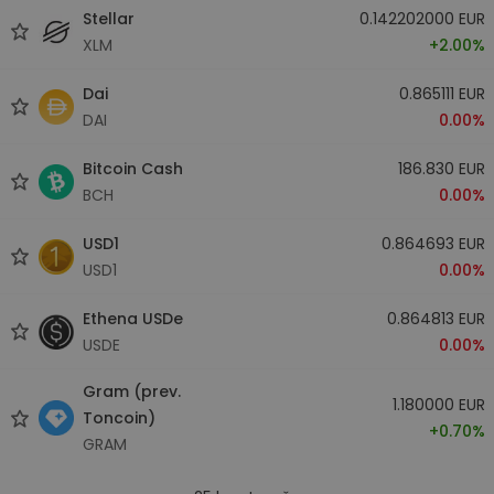
Stellar
0.142202000 EUR
XLM
+2.00%
Dai
0.865111 EUR
DAI
0.00%
Bitcoin Cash
186.830 EUR
BCH
0.00%
USD1
0.864693 EUR
USD1
0.00%
Ethena USDe
0.864813 EUR
USDE
0.00%
Gram (prev.
1.180000 EUR
Toncoin)
+0.70%
GRAM