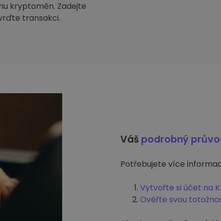
mu kryptoměn. Zadejte
tvrďte transakci.
Váš
podrobný prův
Potřebujete více informací
Vytvořte si účet na 
Ověřte svou totožno