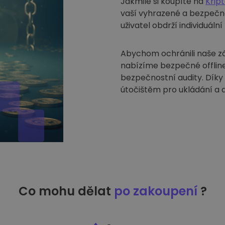
Jakmile si koupíte na
Krip
vaší vyhrazené a bezpečn
uživatel obdrží individuáln
Abychom ochránili naše zák
nabízíme bezpečné offline
bezpečnostní audity. Díky
útočištěm pro ukládání a 
Co mohu dělat
po zakoupení
?