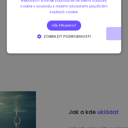
webových stránek souhlasíte se všemi soubory
cookie v souladu s našimi zásadami používání
souborů cookie.
VŠE PŘIJMOUT
ZOBRAZIT PODROBNOSTI
NEZBYTNĚ NUTNÉ SOUBORY
VÝKONOVÉ SOUBORY
SOUBORY CÍLENÍ
FUNKČNÍ SOUBORY
Jak a kde
ukládat