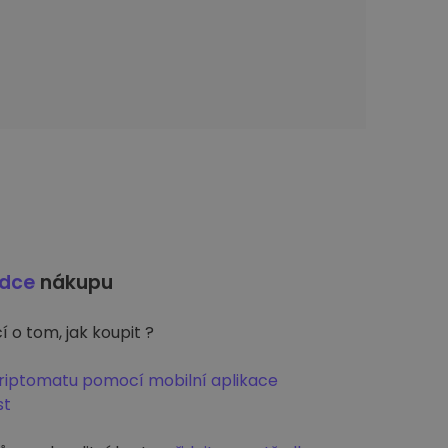
odce
nákupu
 o tom, jak koupit ?
Kriptomatu pomocí mobilní aplikace
st