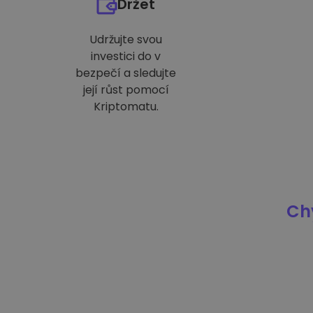
Držet
Udržujte svou
investici do v
bezpečí a sledujte
její růst pomocí
Kriptomatu.
Chy