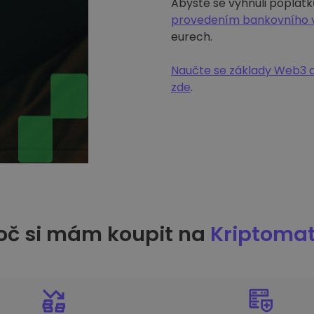
Abyste se vyhnuli poplatk
provedením bankovního 
eurech.
Naučte se základy Web3 a
zde
.
oč si mám koupit na
Kriptoma