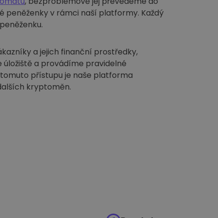
tomatu
, bezproblémově jej převedeme do
é peněženky v rámci naší platformy. Každý
í peněženku.
azníky a jejich finanční prostředky,
 úložiště a provádíme pravidelné
 tomuto přístupu je naše platforma
dalších kryptoměn.