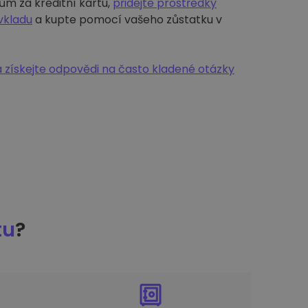
ům za kreditní kartu,
přidejte prostředky
vkladu
a kupte pomocí vašeho zůstatku v
 získejte odpovědi na často kladené otázky
tu
?