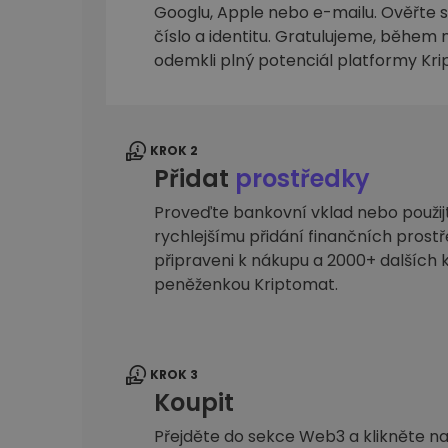
Googlu, Apple nebo e-mailu. Ověřte sv
Průzkumník investic
číslo a identitu. Gratulujeme, během n
Najdi svou krypto strategii
odemkli plný potenciál platformy Kr
KROK 2
Přidat
prostředky
Proveďte bankovní vklad nebo použijte
rychlejšímu přidání finančních prostř
připraveni k nákupu a 2000+ dalšíc
peněženkou Kriptomat.
KROK 3
Koupit
Přejděte do sekce Web3 a klikněte na