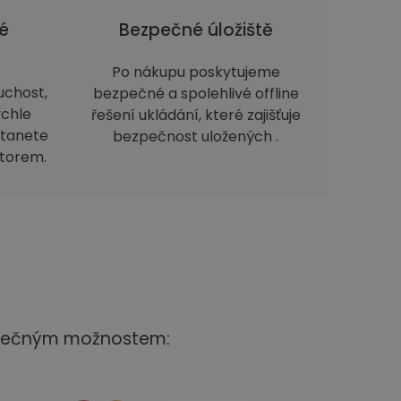
é
Bezpečné úložiště
Po nákupu poskytujeme
uchost,
bezpečné a spolehlivé offline
ychle
řešení ukládání, které zajišťuje
stanete
bezpečnost uložených .
storem.
ezpečným možnostem: