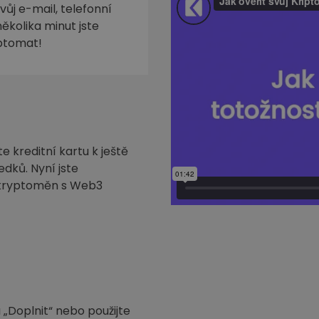
ůj e-mail, telefonní
ěkolika minut jste
iptomat!
 kreditní kartu k ještě
edků. Nyní jste
h kryptoměn s Web3
 „Doplnit“ nebo použijte