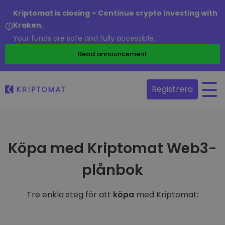
Kriptomat is closing – Continue crypto investing with
Kraken.
Your funds are safe and fully accessible.
Read announcement
Registrera
Köpa med Kriptomat Web3-
plånbok
Tre enkla steg för att
köpa
med Kriptomat: