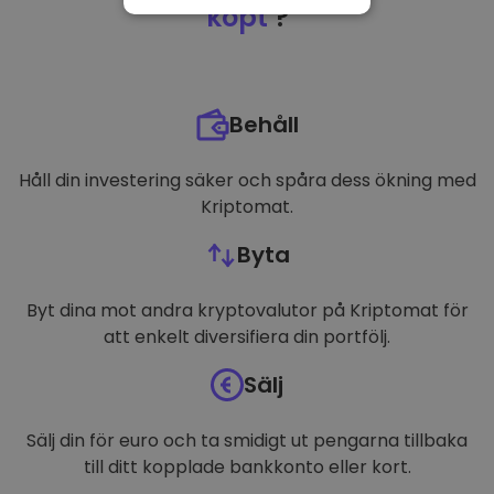
NÖDVÄNDIGT
köpt
?
PRESTANDA
INRIKTNING
Behåll
FUNKTIONER
Håll din investering säker och spåra dess ökning med
Kriptomat.
Byta
Byt dina mot andra kryptovalutor på Kriptomat för
att enkelt diversifiera din portfölj.
Sälj
Sälj din för euro och ta smidigt ut pengarna tillbaka
till ditt kopplade bankkonto eller kort.