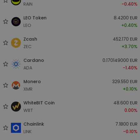
RAIN
-0.40%
LEO Token
8.4200 EUR
LEO
+0.40%
Zcash
452.170 EUR
ZEC
+3.70%
Cardano
0.170149000 EUR
ADA
-1.40%
Monero
329.550 EUR
XMR
+0.10%
WhiteBIT Coin
48.600 EUR
WBT
0.00%
Chainlink
7.1800 EUR
LINK
-0.10%