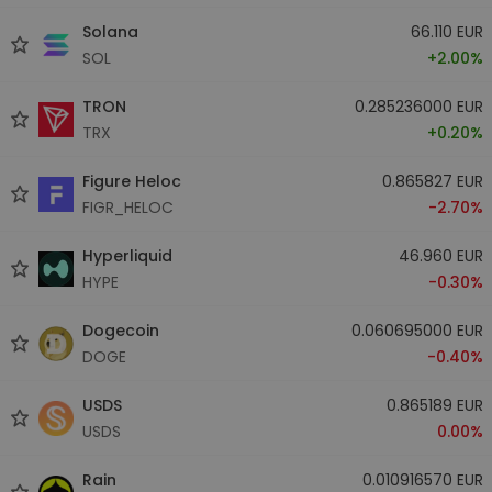
Solana
66.110 EUR
SOL
+2.00%
TRON
0.285236000 EUR
TRX
+0.20%
Figure Heloc
0.865827 EUR
FIGR_HELOC
-2.70%
Hyperliquid
46.960 EUR
HYPE
-0.30%
Dogecoin
0.060695000 EUR
DOGE
-0.40%
USDS
0.865189 EUR
USDS
0.00%
Rain
0.010916570 EUR