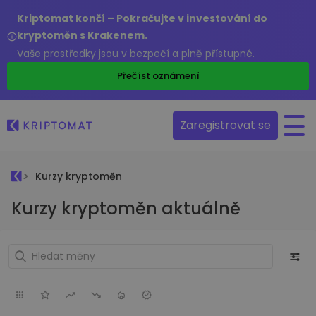
Kriptomat končí – Pokračujte v investování do
kryptoměn s Krakenem.
Vaše prostředky jsou v bezpečí a plně přístupné.
Přečíst oznámení
Zaregistrovat se
Kurzy kryptoměn
Kurzy kryptoměn aktuálně