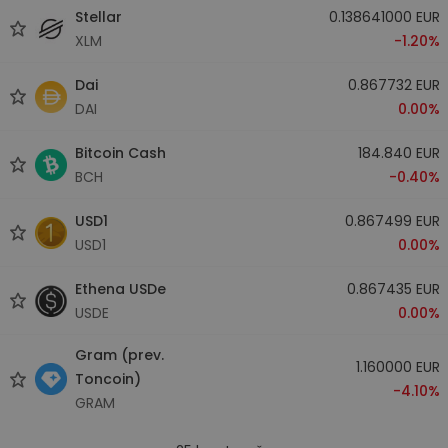
Stellar
0.138641000 EUR
XLM
-1.20%
Dai
0.867732 EUR
DAI
0.00%
Bitcoin Cash
184.840 EUR
BCH
-0.40%
USD1
0.867499 EUR
USD1
0.00%
Ethena USDe
0.867435 EUR
USDE
0.00%
Gram (prev.
1.160000 EUR
Toncoin)
-4.10%
GRAM