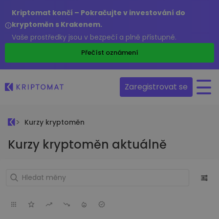
Kriptomat končí – Pokračujte v investování do
kryptoměn s Krakenem.
Vaše prostředky jsou v bezpečí a plně přístupné.
Přečíst oznámení
Zaregistrovat se
Kurzy kryptoměn
Kurzy kryptoměn aktuálně