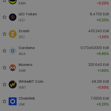
RAIN
-0.20%
LEO Token
8.4700 EUR
LEO
+0.20%
Zcash
433.240 EUR
ZEC
-1.20%
Cardano
0.173462000 EUR
ADA
+6.90%
Monero
320.640 EUR
XMR
+1.60%
WhiteBIT Coin
48.210 EUR
WBT
-0.50%
Chainlink
7.0500 EUR
LINK
+0.20%