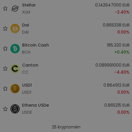
Stellar
0.142647000 EUR
XLM
-2.40%
Dai
0.865338 EUR
DAI
0.00%
Bitcoin Cash
185.320 EUR
BCH
+0.40%
Canton
0.089991000 EUR
CC
-4.40%
USD1
0.864912 EUR
USD1
0.00%
Ethena USDe
0.865215 EUR
USDE
0.00%
25
kryptoměn