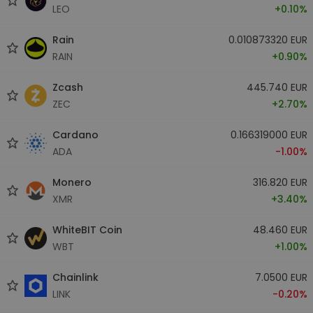
LEO
+0.10%
Rain
0.010873320 EUR
RAIN
+0.90%
Zcash
445.740 EUR
ZEC
+2.70%
Cardano
0.166319000 EUR
ADA
-1.00%
Monero
316.820 EUR
XMR
+3.40%
WhiteBIT Coin
48.460 EUR
WBT
+1.00%
Chainlink
7.0500 EUR
LINK
-0.20%