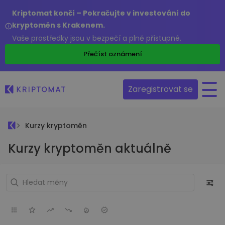
Kriptomat končí – Pokračujte v investování do
kryptoměn s Krakenem.
Vaše prostředky jsou v bezpečí a plně přístupné.
Přečíst oznámení
Zaregistrovat se
Kurzy kryptoměn
Kurzy kryptoměn aktuálně