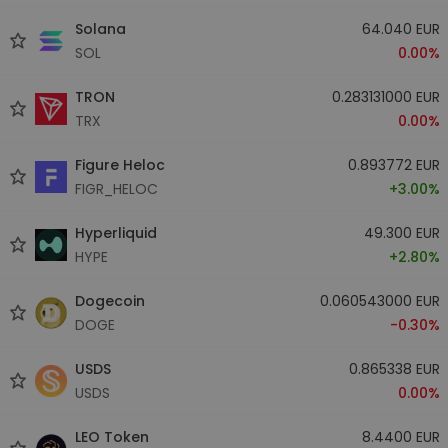
Solana
64.040 EUR
SOL
0.00%
TRON
0.283131000 EUR
TRX
0.00%
Figure Heloc
0.893772 EUR
FIGR_HELOC
+3.00%
Hyperliquid
49.300 EUR
HYPE
+2.80%
Dogecoin
0.060543000 EUR
DOGE
-0.30%
USDS
0.865338 EUR
USDS
0.00%
LEO Token
8.4400 EUR