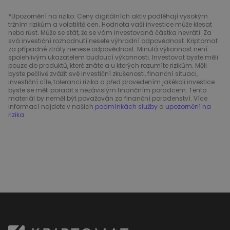
*Upozornění na riziko: Ceny digitálních aktiv podléhají vysokým
tržním rizikům a volatilitě cen. Hodnota vaší investice může klesat
nebo růst. Může se stát, že se vám investovaná částka nevrátí. Za
svá investiční rozhodnutí nesete výhradní odpovědnost. Kriptomat
za případné ztráty nenese odpovědnost. Minulá výkonnost není
spolehlivým ukazatelem budoucí výkonnosti. Investovat byste měli
pouze do produktů, které znáte a u kterých rozumíte rizikům. Měli
byste pečlivě zvážit své investiční zkušenosti, finanční situaci,
investiční cíle, toleranci rizika a před provedením jakékoli investice
byste se měli poradit s nezávislým finančním poradcem. Tento
materiál by neměl být považován za finanční poradenství. Více
informací najdete v našich
podmínkách služby
a
upozornění na
rizika
.