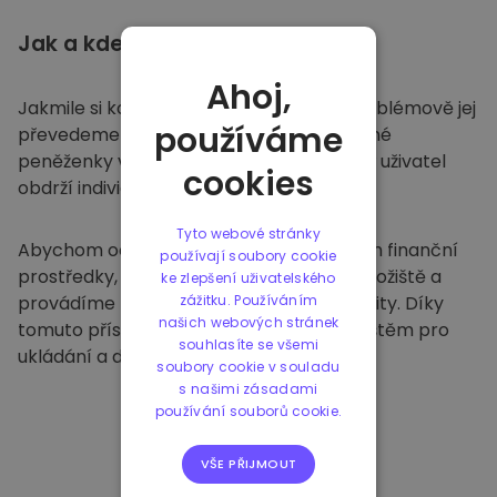
Jak a kde
ukládat
Ahoj,
Jakmile si koupíte na
Kriptomatu
, bezproblémově jej
používáme
převedeme do vaší vyhrazené a bezpečné
peněženky v rámci naší platformy. Každý uživatel
cookies
obdrží individuální peněženku.
Tyto webové stránky
Abychom ochránili naše zákazníky a jejich finanční
používají soubory cookie
prostředky, nabízíme bezpečné offline úložiště a
ke zlepšení uživatelského
provádíme pravidelné bezpečnostní audity. Díky
zážitku. Používáním
našich webových stránek
tomuto přístupu je naše platforma útočištěm pro
souhlasíte se všemi
ukládání a dalších kryptoměn.
soubory cookie v souladu
s našimi zásadami
používání souborů cookie.
VŠE PŘIJMOUT