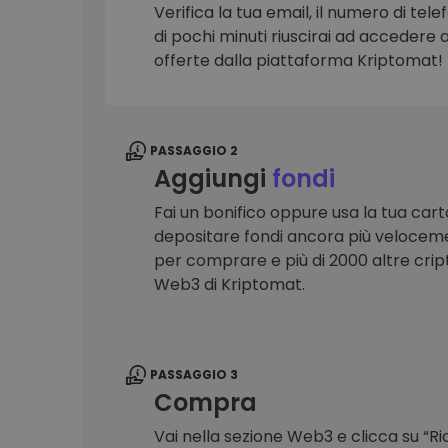
Verifica la tua email, il numero di telef
Scoperta investimenti
di pochi minuti riuscirai ad accedere a 
Trova la tua strategia cryp
offerte dalla piattaforma Kriptomat!
PASSAGGIO 2
Aggiungi
fondi
Fai un bonifico oppure usa la tua cart
depositare fondi ancora più veloceme
per comprare e più di 2000 altre crip
Web3 di Kriptomat.
PASSAGGIO 3
Compra
Vai nella sezione Web3 e clicca su “R