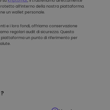
e su
Kriptomat
, li trasferiamo direttamente
rotetto all’interno della nostra piattaforma.
one un wallet personale.
enti e i loro fondi, offriamo conservazione
iamo regolari audit di sicurezza. Questo
 piattaforma un punto di riferimento per
alute.
?