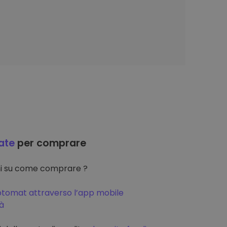
ate
per comprare
oni su come comprare ?
ptomat attraverso l’app mobile
tà