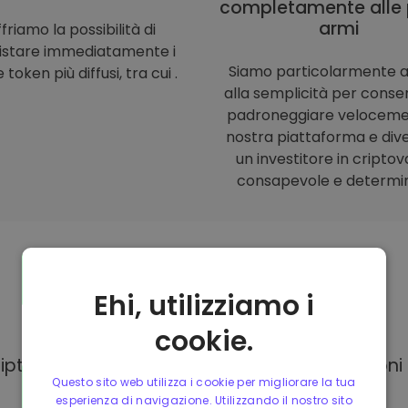
completamente alle 
armi
friamo la possibilità di
istare immediatamente i
Siamo particolarmente a
 token più diffusi, tra cui .
alla semplicità per consent
padroneggiare veloceme
nostra piattaforma e div
un investitore in criptov
consapevole e determi
Ehi, utilizziamo i
Modalità di
pagamento
cookie.
Kriptomat, hai a tua disposizione diverse opzion
Questo sito web utilizza i cookie per migliorare la tua
esperienza di navigazione. Utilizzando il nostro sito