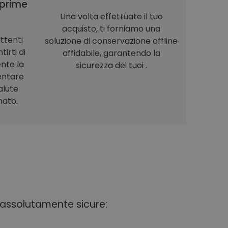
prime
Una volta effettuato il tuo
acquisto, ti forniamo una
ttenti
soluzione di conservazione offline
irti di
affidabile, garantendo la
nte la
sicurezza dei tuoi .
entare
alute
nato.
i assolutamente sicure: