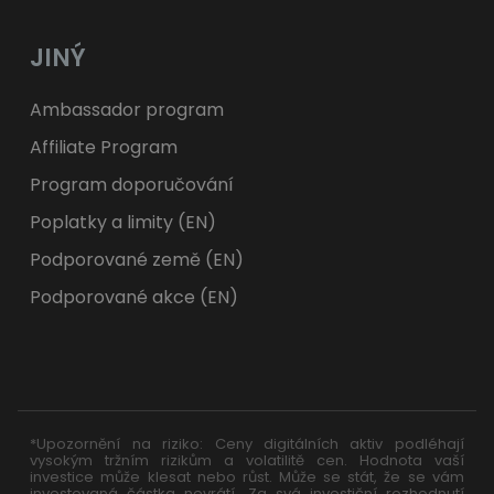
JINÝ
Ambassador program
Affiliate Program
Program doporučování
Poplatky a limity (EN)
Podporované země (EN)
Podporované akce (EN)
*Upozornění na riziko: Ceny digitálních aktiv podléhají
vysokým tržním rizikům a volatilitě cen. Hodnota vaší
investice může klesat nebo růst. Může se stát, že se vám
investovaná částka nevrátí. Za svá investiční rozhodnutí