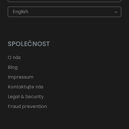
€
EUR
kr
SEK
English
$
USD
fr.
CHF
лв.
BGN
kr
NOK
Kč
CZK
L
RON
SPOLEČNOST
ft
HUF
kr.
DKK
zł
PLN
O nás
Blog
Impressum
Kontaktujte nás
Legal & Security
Fraud prevention