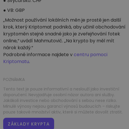
● Švýcarsko: CHF
● VB: GBP
„Možnost používání lokálních měn je prostě jen další
krok, který Kriptomat podniká, aby učinil obchodování
kryptoměn stejně snadné jako je zveřejňování fotek
online,“ uvádí Mahmutović. „Na krypto by měl mít
nárok každý.“
Podrobné informace najdete v
centru pomoci
Kriptomatu
.
POZNÁMKA
Tento text je pouze informativní a neslouží jako investiční
doporučení. Nevyjadřuje osobní názor autora ani služby.
Jakákoli investice nebo obchodování s sebou nese riziko.
Minulé výnosy nejsou garancí výnosů budoucích – riskujte
pouze takové množství aktiv, které si můžete dovolit ztratit.
ZÁKLADY KRYPTA