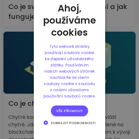
Ahoj,
Co je swingové obchodování a jak
funguje?
používáme
cookies
Tyto webové stránky
používají soubory cookie
ke zlepšení uživatelského
zážitku. Používáním
našich webových stránek
souhlasíte se všemi
soubory cookie v souladu
s našimi zásadami
používání souborů cookie.
Co je chytrý kontrakt?
VŠE PŘIJMOUT
Chytré kontrakty nejsou vlastně nějak zvlášť
ZOBRAZIT PODROBNOSTI
chytré. Jde o jednoduché programy uložené na
blockchainu. Chytré kontrakty jsou klíčem k vývoji
NEZBYTNĚ NUTNÉ
SOUBORY