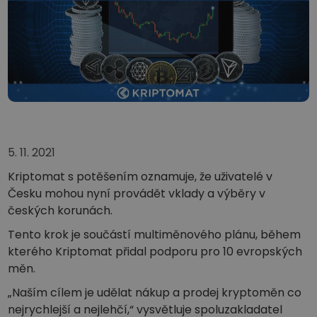
...dnes bych měl/a
Inteligentní portfolia
Chytrý způsob investování do krypta
Kriptomat peněženka
Bezpečná a jednoduchá krypto peněženka
Průzkumník investic
Najdi svou krypto strategii
KriptoEarn
Získejte za své krypto odměny
5. 11. 2021
Kriptomat s potěšením oznamuje, že uživatelé v
Trezor
Česku mohou nyní provádět vklady a výběry v
Spořte si krypto pro svou budoucnost
českých korunách.
Opakovaný nákup
Tento krok je součástí multiměnového plánu, během
Pravidelné investice („DCA“)
kterého Kriptomat přidal podporu pro 10 evropských
Upozornění na cenu
měn.
Aktualizace cen vašich oblíbených tokenů v reálném čase
„Naším cílem je udělat nákup a prodej kryptoměn co
Objevte aktiva
nejrychlejší a nejlehčí,“ vysvětluje spoluzakladatel