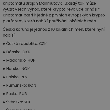
Objevte investiční příležitosti
Kriptomatu Srdjan Mahmutović, „každý tak může
využít všech výhod, které krypto revoluce přináší.“
Analýza portfolia
Kriptomat patří k jedné z prvních evropských krypto
Chytré poznatky pro ideální výkonnost
platforem, která nabízí používání lokálních měn.
Česká koruna je jednou z 10 lokálních měn, které nyní
nabízí:
● Česká republika: CZK
● Dánsko: DKK
● Maďarsko: HUF
● Norsko: NOK
● Polsko: PLN
● Rumunsko: RON
● Rusko: RUB
● Švédsko: SEK