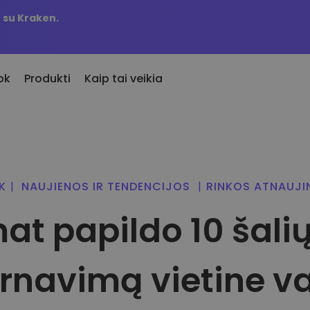
 su Kraken.
ok
Produkti
Kaip tai veikia
tik pridėta
iptovaliutą
KriptoEarn
Įspė
jai įtraukti žetonai Kriptomat
giau nei 300
Uždirbkite atlygį už savo turimas
Mėgs
atformoje
kriptovaliutas
atnau
K
|
NAUJIENOS IR TENDENCIJOS
|
RINKOS ATNAUJI
s, jeigu pirkčiau už 100 €…
iutomis
Saugykla
Atra
šiandien jos vertė būtų
at papildo 10 šalių
variantų
Išsaugokite kriptovaliutas ateičiai
Atras
Pasikartojantis pirkimas
Port
oti į
Reguliariai planuojamos
Proti
investicijos (ang.DCA)
optim
rnavimą vietine va
valiutų