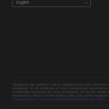
€
EUR
kr
SEK
English
$
USD
fr.
CHF
лв.
BGN
kr
NOK
Kč
CZK
L
RON
ft
HUF
kr.
DKK
zł
PLN
*Įspėjimas dėl galimos rizikos: skaitmeninio turto kainoms b
neatgauti. Tik jūs atsakote už savo investicinius sprendimus,
Turėtumėte investuoti tik į tuos produktus, su kuriais esate s
investavimo tikslus ir toleruojamą riziką bei pasikonsultuo
Paslaugų teikimo sąlygose taisyklėse
ir
Įspėjime apie riziką
.