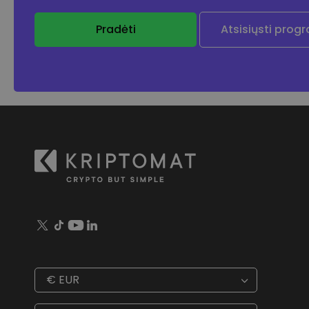
Pradėti
Atsisiųsti prog
€
EUR