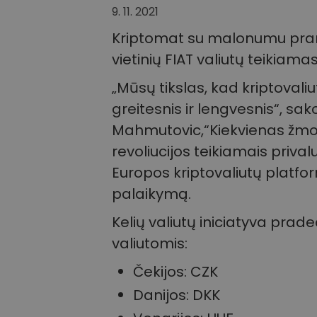
9. 11. 2021
Kriptomat su malonumu pra
vietinių FIAT valiutų teikiam
„Mūsų tikslas, kad kriptoval
greitesnis ir lengvesnis“, sak
Mahmutovic,“Kiekvienas žmog
revoliucijos teikiamais priva
Europos kriptovaliutų platform
palaikymą.
Kelių valiutų iniciatyva prade
valiutomis:
Čekijos: CZK
Danijos: DKK