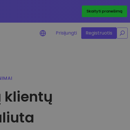
/
Skaityti pranešimą
Prisijungti
Registruotis
jimai apie kainas
tamų žetonų kainų
jinimai realiuoju laiku
NIMAI
skite išteklius
 klientų
kite investavimo galimybes
felio analizė
ngos įžvalgos, užtikrinančios
alų rezultatą
liuta