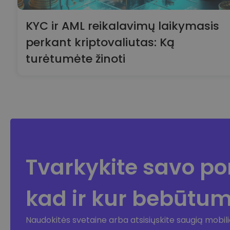
KYC ir AML reikalavimų laikymasis
perkant kriptovaliutas: Ką
turėtumėte žinoti
Tvarkykite savo por
kad ir kur bebūtu
Naudokitės svetaine arba atsisiųskite saugią mobil