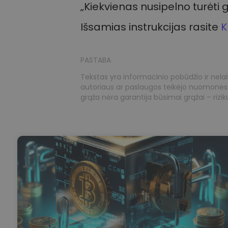
„Kiekvienas nusipelno turėti 
Išsamias instrukcijas rasite
K
PASTABA
Tekstas yra informacinio pobūdžio ir nel
autoriaus ar paslaugos teikėjo nuomonės. B
grąža nėra garantija būsimai grąžai – riziku