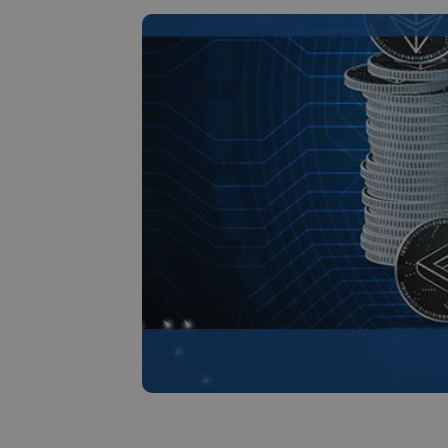
Investicijų tyrinėtoj
Rask savo kripto strateg