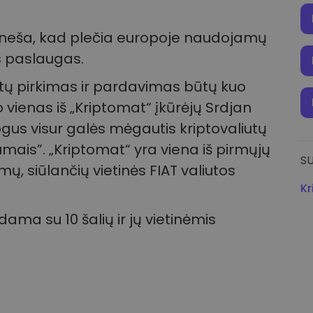
neša, kad plečia europoje naudojamų
as paslaugas.
iutų pirkimas ir pardavimas būtų kuo
o vienas iš „Kriptomat“ įkūrėjų Srdjan
us visur galės mėgautis kriptovaliutų
lumais”. „Kriptomat“ yra viena iš pirmųjų
SU
ų, siūlančių vietinės FIAT valiutos
Kr
dama su 10 šalių ir jų vietinėmis