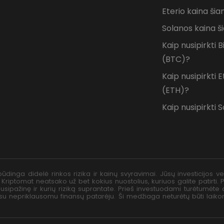
Eterio kaina šia
Solanos kaina š
Kaip nusipirkti B
(BTC)?
Kaip nusipirkti
(ETH)?
Kaip nusipirkti 
ūdinga didelė rinkos rizika ir kainų svyravimai. Jūsų investicijos 
 Kriptomat neatsako už bet kokius nuostolius, kuriuos galite patirti.
usipažinę ir kurių riziką suprantate. Prieš investuodami turėtumėte a
ti su nepriklausomu finansų patarėju. Ši medžiaga neturėtų būti laik