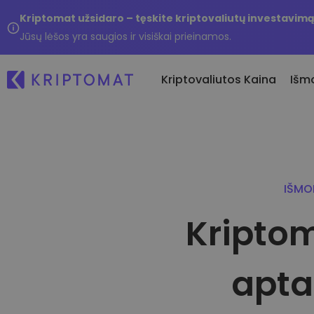
Kriptomat užsidaro – tęskite kriptovaliutų investavimą
Jūsų lėšos yra saugios ir visiškai prieinamos.
Kriptovaliutos Kaina
Išm
Ką
Pirkti ir parduoti kr
Visos kainos
Nau
Pirkite ir rinkitės iš dau
Daugiau nei 300 kriptovaliutų
pl
kriptovaliutų
IŠMO
Ka
Pelningiausi ir nuostolingiausi
Keitimasis kriptoval
...
Ieškokite investavimo galimybių
Kriptom
Daugiau nei 1000 porų 
Išmanieji portfeliai
Protingas būdas investu
kriptovaliutas
apta
Kriptomat piniginė
Saugi ir paprasta kripto
piniginė