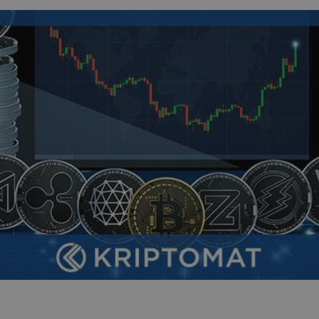
as
iją