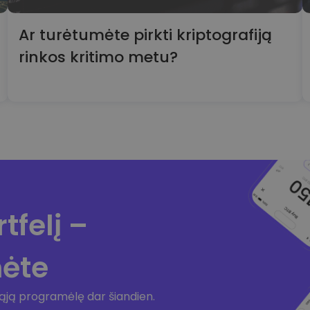
Ar turėtumėte pirkti kriptografiją
rinkos kritimo metu?
tfelį –
mėte
iąją programėlę dar šiandien.