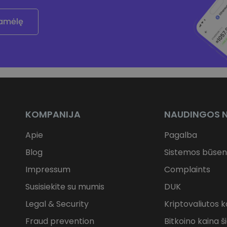
ramėlę
KOMPANIJA
NAUDINGOS 
Apie
Pagalba
Blog
Sistemos būse
Impressum
Complaints
Susisiekite su mumis
DUK
Legal & Security
Kriptovaliutos k
Fraud prevention
Bitkoino kaina š