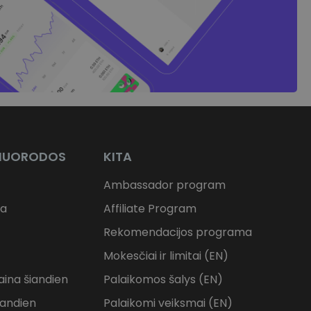
NUORODOS
KITA
Ambassador program
na
Affiliate Program
Rekomendacijos programa
Mokesčiai ir limitai (EN)
aina šiandien
Palaikomos šalys (EN)
iandien
Palaikomi veiksmai (EN)