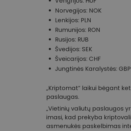
Vengrijos: HUF
Norvegijos: NOK
Lenkijos: PLN
Rumunijos: RON
Rusijos: RUB
Švedijos: SEK
Šveicarijos: CHF
Jungtinės Karalystės: GBP
„Kriptomat“ laikui bėgant ket
paslaugas.
„Vietinių valiutų paslaugos y
imasi, kad prekyba kriptoval
asmenukės paskelbimas int