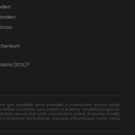
ndien
iandien
itcoin
 Ethereum
Solana (SOL)?
vertė gali sumažėti arba padidėti, o investuotos sumos galite
 Praeities rezultatai nėra patikima būsimų rezultatų prognozė.
tidžiai apsvarstyti savo investavimo patirtį, finansinę padėtį,
oma finansine konsultacija. Daugiau informacijos rasite mūsų